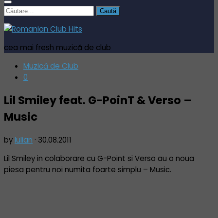
Caută
după:
cea mai fresh muzică de club
Muzică de Club
0
Lil Smiley feat. G-PoinT & Verso –
Music
by
Iulian
·
30.08.2011
Lil Smiley in colaborare cu G-Point si Verso au o noua
piesa pentru noi numita foarte simplu – Music.