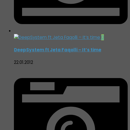
0
DeepSystem ft Jeta Faqolli – It’s time
22.01.2012