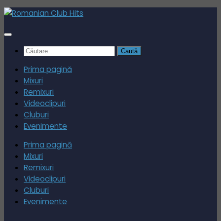
Skip
to
content
Caută
după:
Prima pagină
Mixuri
Remixuri
Videoclipuri
Cluburi
Evenimente
Prima pagină
Mixuri
Remixuri
Videoclipuri
Cluburi
Evenimente