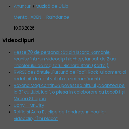
Anunturi
/
Muzică de Club
Mentol, ADEN – Raindance
10.03.2026
Videoclipuri
Peste 70 de personalități din istoria României,
reunite într-un videoclip hip-hop, lansat de Ziua
Tricolorului de regizorul Richard Stan (Kartel)
RVRSE dezlănțuie „Furtună de Foc”: Rock-ul comercial
redefinit de noul val al muzicii românești
Roxana Mag continuă povestea hitului „Noaptea pe
la 3” cu „Iubi, iubi”, o piesă în colaborare cu LocoDJ și
Mircea Stiopon
Dony – Mr.City
Ralflo și Aura B., clipe de tandrețe în noul lor
videoclip, “Îmi place”