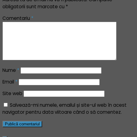
obligatorii sunt marcate cu
*
Comentariu
*
Nume
*
Email
*
Site web
Salvează-mi numele, emailul și site-ul web în acest
navigator pentru data viitoare când o să comentez.