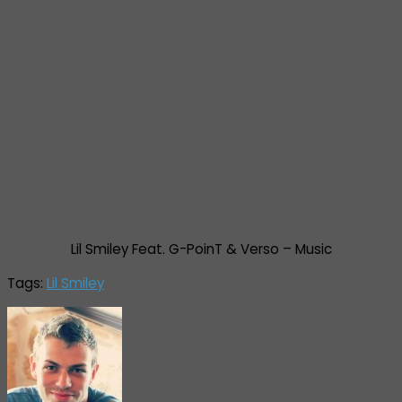
Lil Smiley Feat. G-PoinT & Verso – Music
Tags:
Lil Smiley