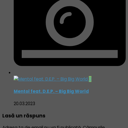
0
Mentol feat. D.E.P. – Big Big World
20.03.2023
Lasă un răspuns
Adresa ta de email nu va fi publicată.
Câmpurile