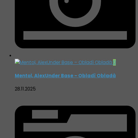
0
Mentol, AlexUnder Base – Obladì Obladà
28.11.2025