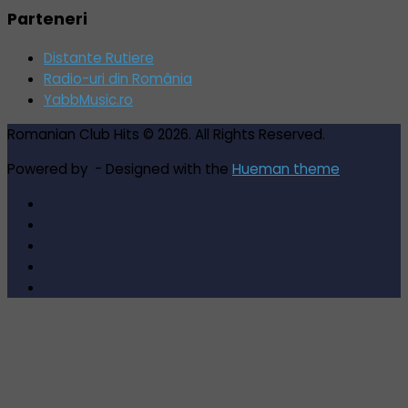
Parteneri
Distante Rutiere
Radio-uri din România
YabbMusic.ro
Romanian Club Hits © 2026. All Rights Reserved.
Powered by
- Designed with the
Hueman theme