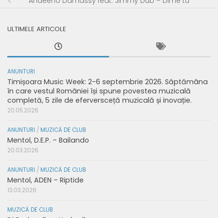
Andeeno Damassy feat. Jimmy Dub – Dime tu
ULTIMELE ARTICOLE
ANUNTURI
Timișoara Music Week: 2-6 septembrie 2026. Săptămâna
în care vestul României își spune povestea muzicală
completă, 5 zile de eferversceță muzicală și inovație.
20.05.2026
ANUNTURI
/
MUZICĂ DE CLUB
Mentol, D.E.P. – Bailando
20.03.2026
ANUNTURI
/
MUZICĂ DE CLUB
Mentol, ADEN – Riptide
13.03.2026
MUZICĂ DE CLUB