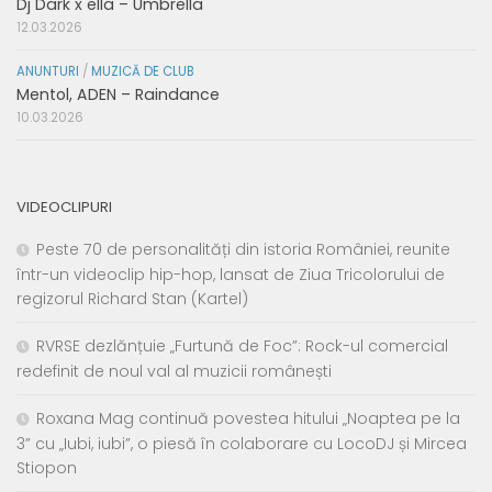
Dj Dark x ella – Umbrella
12.03.2026
ANUNTURI
/
MUZICĂ DE CLUB
Mentol, ADEN – Raindance
10.03.2026
VIDEOCLIPURI
Peste 70 de personalități din istoria României, reunite
într-un videoclip hip-hop, lansat de Ziua Tricolorului de
regizorul Richard Stan (Kartel)
RVRSE dezlănțuie „Furtună de Foc”: Rock-ul comercial
redefinit de noul val al muzicii românești
Roxana Mag continuă povestea hitului „Noaptea pe la
3” cu „Iubi, iubi”, o piesă în colaborare cu LocoDJ și Mircea
Stiopon