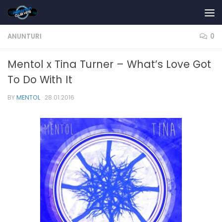
Skip to content
ANUNTURI
0
Mentol x Tina Turner – What’s Love Got
To Do With It
BY
MENTOL
·
28.01.2016