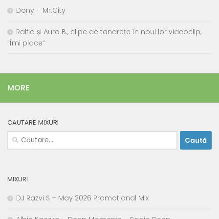
Dony – Mr.City
Ralflo și Aura B., clipe de tandrețe în noul lor videoclip,
“Îmi place”
MORE
CAUTARE MIXURI
Caută
după:
MIXURI
DJ Razvi S – May 2026 Promotional Mix