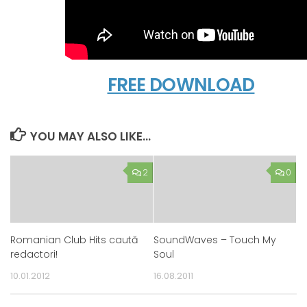
FREE DOWNLOAD
YOU MAY ALSO LIKE...
2
0
Romanian Club Hits caută
SoundWaves – Touch My
redactori!
Soul
10.01.2012
16.08.2011