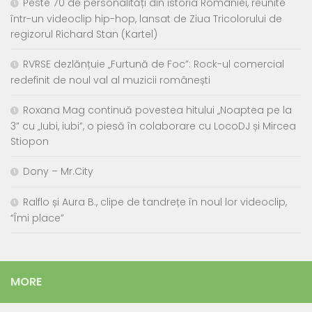
Peste 70 de personalități din istoria României, reunite
într-un videoclip hip-hop, lansat de Ziua Tricolorului de
regizorul Richard Stan (Kartel)
RVRSE dezlănțuie „Furtună de Foc”: Rock-ul comercial
redefinit de noul val al muzicii românești
Roxana Mag continuă povestea hitului „Noaptea pe la
3” cu „Iubi, iubi”, o piesă în colaborare cu LocoDJ și Mircea
Stiopon
Dony – Mr.City
Ralflo și Aura B., clipe de tandrețe în noul lor videoclip,
“Îmi place”
MORE