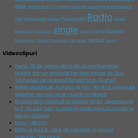
INNA
Jimmy Dub
narcotic sound
Nick Kamarera
LLP
Matteo
Radio
nou
Play and Win
Old but Gold
Phelipe
Raluka
single
Starchild
Sonny Flame
Rappin On Production
versuri
Sunrise Inc
The Kid
Timisoara
Tom Boxer
Xonia
Videoclipuri
Peste 70 de personalități din istoria României,
reunite într-un videoclip hip-hop, lansat de Ziua
Tricolorului de regizorul Richard Stan (Kartel)
RVRSE dezlănțuie „Furtună de Foc”: Rock-ul comercial
redefinit de noul val al muzicii românești
Roxana Mag continuă povestea hitului „Noaptea pe
la 3” cu „Iubi, iubi”, o piesă în colaborare cu LocoDJ și
Mircea Stiopon
Dony – Mr.City
Ralflo și Aura B., clipe de tandrețe în noul lor
videoclip, “Îmi place”