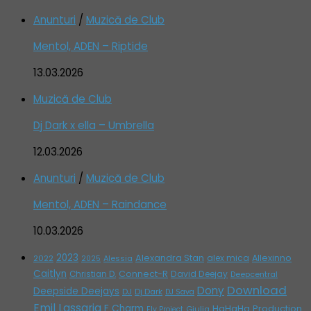
Anunturi
/
Muzică de Club
Mentol, ADEN – Riptide
13.03.2026
Muzică de Club
Dj Dark x ella – Umbrella
12.03.2026
Anunturi
/
Muzică de Club
Mentol, ADEN – Raindance
10.03.2026
2023
Alexandra Stan
alex mica
Allexinno
2022
Alessia
2025
Caitlyn
Connect-R
David Deejay
Christian D.
Deepcentral
Download
Dony
Deepside Deejays
DJ
Dj Dark
DJ Sava
Emil Lassaria
F Charm
HaHaHa Production
Giulia
Fly Project