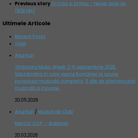
Previous story
Dj Criss & Dj Innu – Never Give Up
(B2B Mix)
Ultimele Articole
Recent Posts
Tags
Anunturi
Timișoara Music Week: 2-6 septembrie 2026.
Săptămâna în care vestul României își spune
povestea muzicală completă, 5 zile de eferversceță
muzicală și inovație.
20.05.2026
Anunturi
/
Muzică de Club
Mentol, D.E.P. – Bailando
20.03.2026