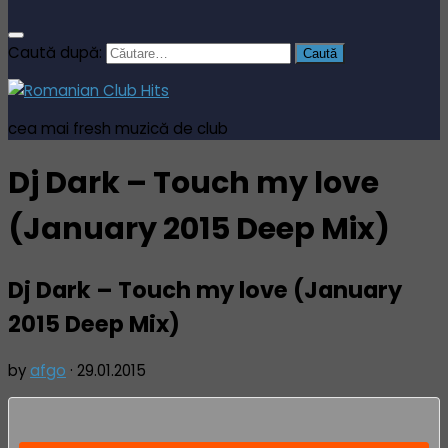
Caută după:
cea mai fresh muzică de club
Dj Dark – Touch my love
(January 2015 Deep Mix)
Dj Dark – Touch my love (January
2015 Deep Mix)
by
afgo
·
29.01.2015