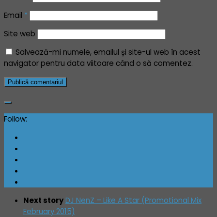
Email
*
Site web
Salvează-mi numele, emailul și site-ul web în acest
navigator pentru data viitoare când o să comentez.
Follow:
Next story
DJ NenZ – Like A Star (Promotional Mix
February 2015)