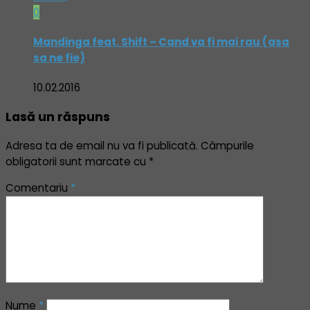
0
Mandinga feat. Shift – Cand va fi mai rau (asa
sa ne fie)
10.02.2016
Lasă un răspuns
Adresa ta de email nu va fi publicată.
Câmpurile
obligatorii sunt marcate cu
*
Comentariu
*
Nume
*