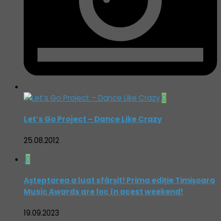
0
Let’s Go Project – Dance Like Crazy
25.08.2012
0
Așteptarea a luat sfârșit! Prima ediție Timișoara
Music Awards are loc în acest weekend!
19.09.2023