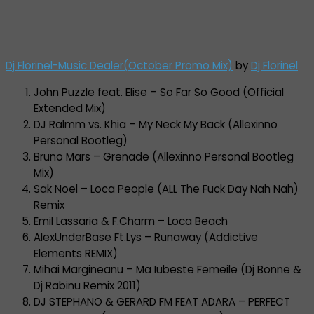
Dj Florinel-Music Dealer(October Promo Mix)
by
Dj Florinel
John Puzzle feat. Elise – So Far So Good (Official
Extended Mix)
DJ Ralmm vs. Khia – My Neck My Back (Allexinno
Personal Bootleg)
Bruno Mars – Grenade (Allexinno Personal Bootleg
Mix)
Sak Noel – Loca People (ALL The Fuck Day Nah Nah)
Remix
Emil Lassaria & F.Charm – Loca Beach
AlexUnderBase Ft.Lys – Runaway (Addictive
Elements REMIX)
Mihai Margineanu – Ma Iubeste Femeile (Dj Bonne &
Dj Rabinu Remix 2011)
DJ STEPHANO & GERARD FM FEAT ADARA – PERFECT