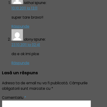
Mihai
spune:
10.10.2011 la 13:11
super tare bravo!!
Răspunde
dony
spune:
23.10.2011 la 02:41
da e ok imi plce
Răspunde
Lasă un răspuns
Adresa ta de email nu va fi publicată.
Câmpurile
obligatorii sunt marcate cu
*
Comentariu
*