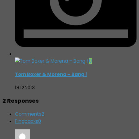
0
Tom Boxer & Morena – Bang !
18.12.2013
2 Responses
Comments
2
Pingbacks
0