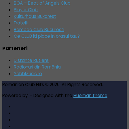
BOA – Beat of Angels Club
Player Club
Kulturhaus Bukarest
Fratelli
Bamboo Club Bucuresti
Ce CLUB iti place in orasul tau?
Parteneri
Distante Rutiere
Radio-uri din România
YabbMusic.ro
Romanian Club Hits © 2026. All Rights Reserved.
Powered by
- Designed with the
Hueman theme