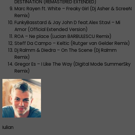
DESTINATION (REMASTERED EXTENDED)
Marc Rayen ft. White – Freaky Girl (Dj Asher & ScreeN
Remix)
FunkyBasstard & Jay John D feat.Alex Stavi – Mi
Amor (Official Extended Version)
ROA – Ne place (Lucian BARBULESCU Remix)
Steff Da Campo – Keltic (Rutger van Gelder Remix)
Dj Ralmm & Diedra – On The Scene (Dj Ralmm
Remix)
Gregor Es – I Like The Way (Digital Mode SummerSky
Remix)
Iulian