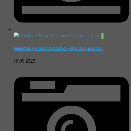
0
Mentol + From:Ksusha – No Superstar
15.09.2023