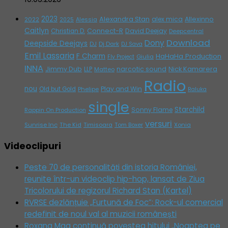
2023
Alexandra Stan
alex mica
Allexinno
2022
Alessia
2025
Caitlyn
Connect-R
David Deejay
Christian D.
Deepcentral
Download
Dony
Deepside Deejays
DJ
Dj Dark
DJ Sava
Emil Lassaria
F Charm
HaHaHa Production
Giulia
Fly Project
INNA
Jimmy Dub
narcotic sound
Nick Kamarera
LLP
Matteo
Radio
nou
Play and Win
Old but Gold
Phelipe
Raluka
single
Starchild
Sonny Flame
Rappin On Production
versuri
Sunrise Inc
The Kid
Timisoara
Tom Boxer
Xonia
Videoclipuri
Peste 70 de personalități din istoria României,
reunite într-un videoclip hip-hop, lansat de Ziua
Tricolorului de regizorul Richard Stan (Kartel)
RVRSE dezlănțuie „Furtună de Foc”: Rock-ul comercial
redefinit de noul val al muzicii românești
Roxana Mag continuă povestea hitului „Noaptea pe