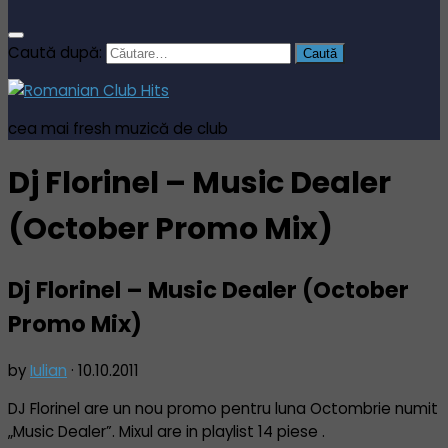
Caută după:
cea mai fresh muzică de club
Dj Florinel – Music Dealer
(October Promo Mix)
Dj Florinel – Music Dealer (October
Promo Mix)
by
Iulian
·
10.10.2011
DJ Florinel are un nou promo pentru luna Octombrie numit
„Music Dealer”. Mixul are in playlist 14 piese .