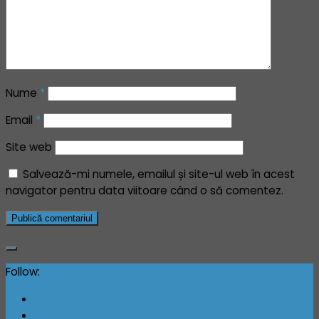
Nume
*
Email
*
Site web
Salvează-mi numele, emailul și site-ul web în acest
navigator pentru data viitoare când o să comentez.
Follow: