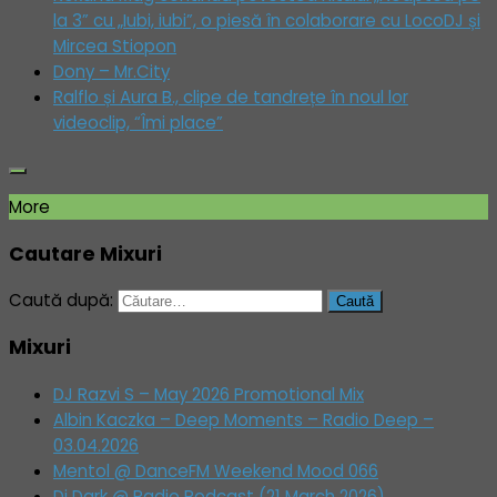
la 3” cu „Iubi, iubi”, o piesă în colaborare cu LocoDJ și
Mircea Stiopon
Dony – Mr.City
Ralflo și Aura B., clipe de tandrețe în noul lor
videoclip, “Îmi place”
More
Cautare Mixuri
Caută după:
Mixuri
DJ Razvi S – May 2026 Promotional Mix
Albin Kaczka – Deep Moments – Radio Deep –
03.04.2026
Mentol @ DanceFM Weekend Mood 066
Dj Dark @ Radio Podcast (21 March 2026)