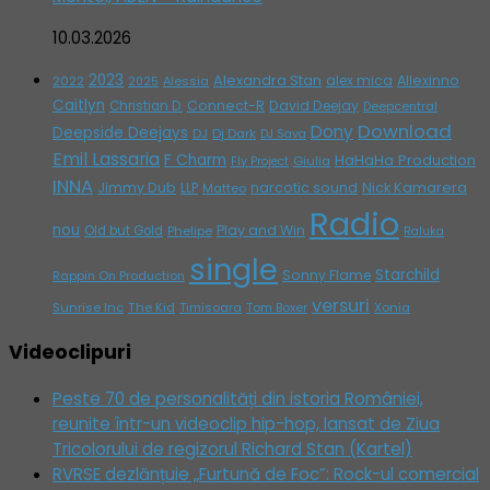
10.03.2026
2023
Alexandra Stan
alex mica
Allexinno
2022
Alessia
2025
Caitlyn
Connect-R
David Deejay
Christian D.
Deepcentral
Download
Dony
Deepside Deejays
DJ
Dj Dark
DJ Sava
Emil Lassaria
F Charm
HaHaHa Production
Giulia
Fly Project
INNA
Jimmy Dub
narcotic sound
Nick Kamarera
LLP
Matteo
Radio
nou
Play and Win
Old but Gold
Phelipe
Raluka
single
Starchild
Sonny Flame
Rappin On Production
versuri
Sunrise Inc
The Kid
Timisoara
Tom Boxer
Xonia
Videoclipuri
Peste 70 de personalități din istoria României,
reunite într-un videoclip hip-hop, lansat de Ziua
Tricolorului de regizorul Richard Stan (Kartel)
RVRSE dezlănțuie „Furtună de Foc”: Rock-ul comercial