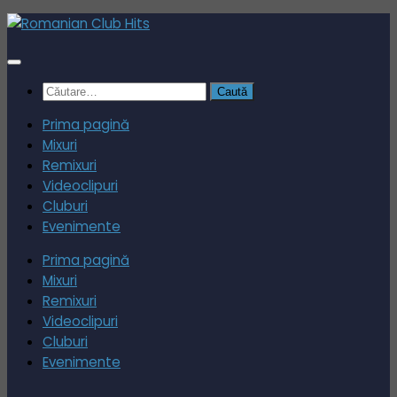
Skip
to
content
Caută
după:
Prima pagină
Mixuri
Remixuri
Videoclipuri
Cluburi
Evenimente
Prima pagină
Mixuri
Remixuri
Videoclipuri
Cluburi
Evenimente