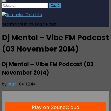
Caută
după:
cea mai fresh muzică de club
Dj Mentol – Vibe FM Podcast
(03 November 2014)
Dj Mentol – Vibe FM Podcast (03
November 2014)
by
afgo
·
04.11.2014