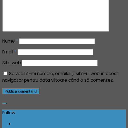
Nume
*
Email
*
Site web
Salvează-mi numele, emailul și site-ul web în acest
navigator pentru data viitoare când o să comentez.
Follow: