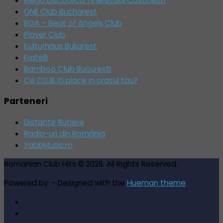
Mega Discoteca Tineretului Costinesti
ONE Club Bucharest
BOA – Beat of Angels Club
Player Club
Kulturhaus Bukarest
Fratelli
Bamboo Club Bucuresti
Ce CLUB iti place in orasul tau?
Parteneri
Distante Rutiere
Radio-uri din România
YabbMusic.ro
Romanian Club Hits © 2026. All Rights Reserved.
Powered by
- Designed with the
Hueman theme