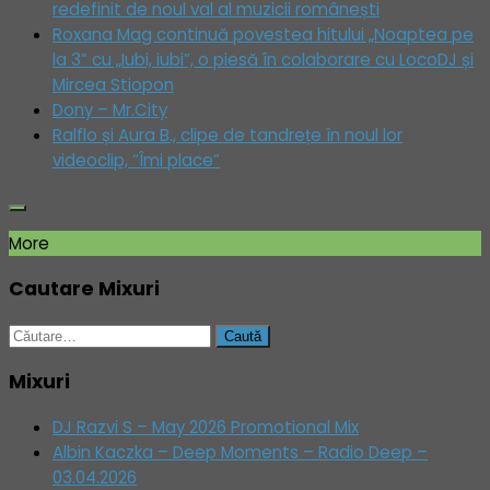
redefinit de noul val al muzicii românești
Roxana Mag continuă povestea hitului „Noaptea pe
la 3” cu „Iubi, iubi”, o piesă în colaborare cu LocoDJ și
Mircea Stiopon
Dony – Mr.City
Ralflo și Aura B., clipe de tandrețe în noul lor
videoclip, “Îmi place”
More
Cautare Mixuri
Caută
după:
Mixuri
DJ Razvi S – May 2026 Promotional Mix
Albin Kaczka – Deep Moments – Radio Deep –
03.04.2026