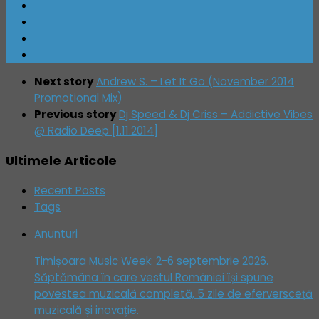
Next story
Andrew S. – Let It Go (November 2014
Promotional Mix)
Previous story
Dj Speed & Dj Criss – Addictive Vibes
@ Radio Deep [ 1.11.2014 ]
Ultimele Articole
Recent Posts
Tags
Anunturi
Timișoara Music Week: 2-6 septembrie 2026.
Săptămâna în care vestul României își spune
povestea muzicală completă, 5 zile de eferversceță
muzicală și inovație.