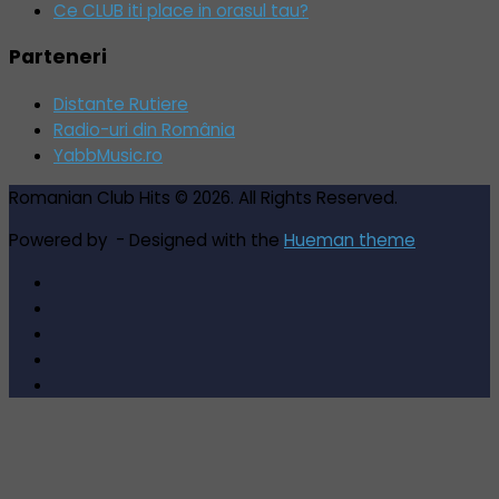
Ce CLUB iti place in orasul tau?
Parteneri
Distante Rutiere
Radio-uri din România
YabbMusic.ro
Romanian Club Hits © 2026. All Rights Reserved.
Powered by
- Designed with the
Hueman theme