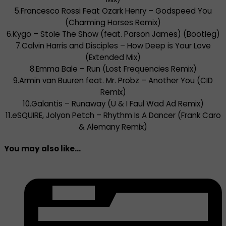
5.Francesco Rossi Feat Ozark Henry – Godspeed You
(Charming Horses Remix)
6.Kygo – Stole The Show (feat. Parson James) (Bootleg)
7.Calvin Harris and Disciples – How Deep is Your Love
(Extended Mix)
8.Emma Bale – Run (Lost Frequencies Remix)
9.Armin van Buuren feat. Mr. Probz – Another You (CID
Remix)
10.Galantis – Runaway (U & I Faul Wad Ad Remix)
11.eSQUIRE, Jolyon Petch – Rhythm Is A Dancer (Frank Caro
& Alemany Remix)
You may also like...