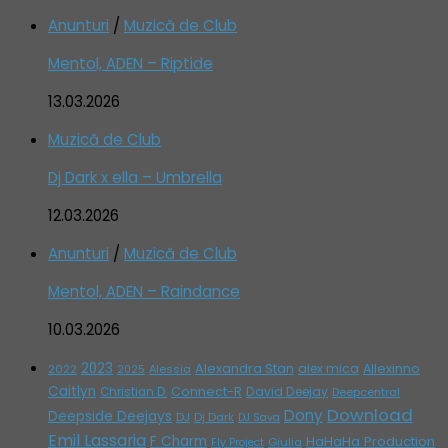
Anunturi
/
Muzică de Club
Mentol, ADEN – Riptide
13.03.2026
Muzică de Club
Dj Dark x ella – Umbrella
12.03.2026
Anunturi
/
Muzică de Club
Mentol, ADEN – Raindance
10.03.2026
2023
Alexandra Stan
alex mica
Allexinno
2022
Alessia
2025
Caitlyn
Connect-R
David Deejay
Christian D.
Deepcentral
Download
Dony
Deepside Deejays
DJ
Dj Dark
DJ Sava
Emil Lassaria
F Charm
HaHaHa Production
Giulia
Fly Project