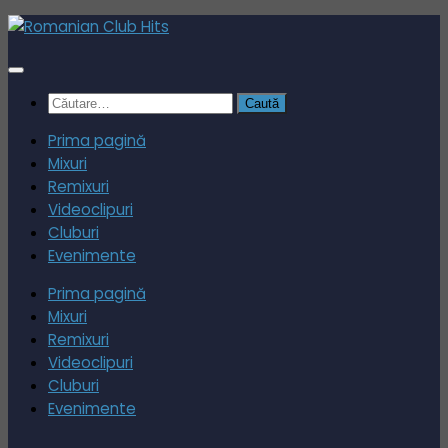
Skip
to
content
Caută
după:
Prima pagină
Mixuri
Remixuri
Videoclipuri
Cluburi
Evenimente
Prima pagină
Mixuri
Remixuri
Videoclipuri
Cluburi
Evenimente