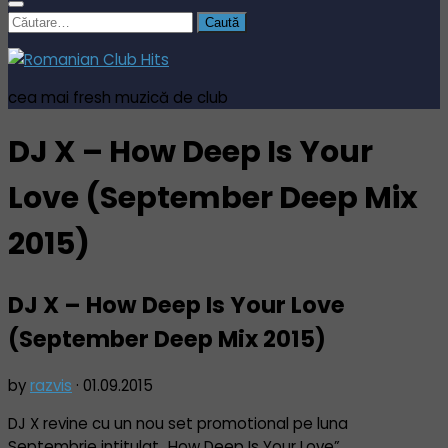
Caută
după:
cea mai fresh muzică de club
DJ X – How Deep Is Your
Love (September Deep Mix
2015)
DJ X – How Deep Is Your Love
(September Deep Mix 2015)
by
razvis
·
01.09.2015
DJ X revine cu un nou set promotional pe luna
Septembrie intitulat „How Deep Is Your Love”.