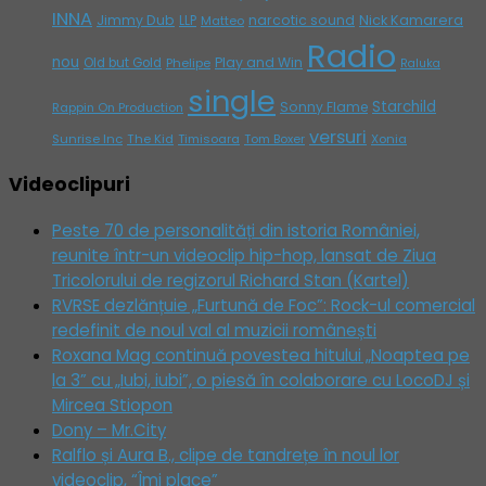
INNA
Jimmy Dub
narcotic sound
Nick Kamarera
LLP
Matteo
Radio
nou
Play and Win
Old but Gold
Phelipe
Raluka
single
Starchild
Sonny Flame
Rappin On Production
versuri
Sunrise Inc
The Kid
Timisoara
Tom Boxer
Xonia
Videoclipuri
Peste 70 de personalități din istoria României,
reunite într-un videoclip hip-hop, lansat de Ziua
Tricolorului de regizorul Richard Stan (Kartel)
RVRSE dezlănțuie „Furtună de Foc”: Rock-ul comercial
redefinit de noul val al muzicii românești
Roxana Mag continuă povestea hitului „Noaptea pe
la 3” cu „Iubi, iubi”, o piesă în colaborare cu LocoDJ și
Mircea Stiopon
Dony – Mr.City
Ralflo și Aura B., clipe de tandrețe în noul lor
videoclip, “Îmi place”