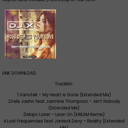
LINK DOWNLOAD:
Tracklist:
1.Vanotek – My Heart Is Gone (Extended Mix)
2.Felix Jaehn feat Jasmine Thompson – Ain’t Nobody
(Extended Mix)
3.Major Lazer – Lean On (KREAM Remix)
4.Lost Frequencies feat Janieck Devy – Reality (Extended
Mix)