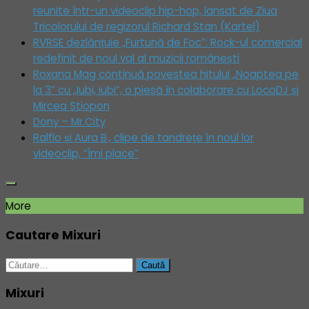
reunite într-un videoclip hip-hop, lansat de Ziua
Tricolorului de regizorul Richard Stan (Kartel)
RVRSE dezlănțuie „Furtună de Foc”: Rock-ul comercial
redefinit de noul val al muzicii românești
Roxana Mag continuă povestea hitului „Noaptea pe
la 3” cu „Iubi, iubi”, o piesă în colaborare cu LocoDJ și
Mircea Stiopon
Dony – Mr.City
Ralflo și Aura B., clipe de tandrețe în noul lor
videoclip, “Îmi place”
More
Cautare Mixuri
Caută
după:
Mixuri