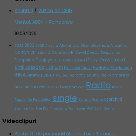
Anunturi
/
Muzică de Club
Mentol, ADEN – Raindance
10.03.2026
2023
Alexandra Stan
alex mica
Allexinno
2022
Alessia
2025
Caitlyn
Connect-R
David Deejay
Christian D.
Deepcentral
Download
Dony
Deepside Deejays
DJ
Dj Dark
DJ Sava
Emil Lassaria
F Charm
HaHaHa Production
Giulia
Fly Project
INNA
Jimmy Dub
narcotic sound
Nick Kamarera
LLP
Matteo
Radio
nou
Play and Win
Old but Gold
Phelipe
Raluka
single
Starchild
Sonny Flame
Rappin On Production
versuri
Sunrise Inc
The Kid
Timisoara
Tom Boxer
Xonia
Videoclipuri
Peste 70 de personalități din istoria României,