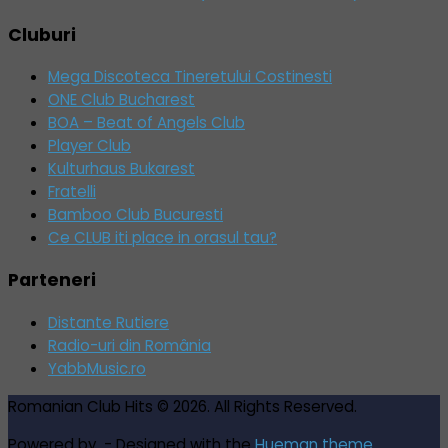
Cluburi
Mega Discoteca Tineretului Costinesti
ONE Club Bucharest
BOA – Beat of Angels Club
Player Club
Kulturhaus Bukarest
Fratelli
Bamboo Club Bucuresti
Ce CLUB iti place in orasul tau?
Parteneri
Distante Rutiere
Radio-uri din România
YabbMusic.ro
Romanian Club Hits © 2026. All Rights Reserved.
Powered by
- Designed with the
Hueman theme