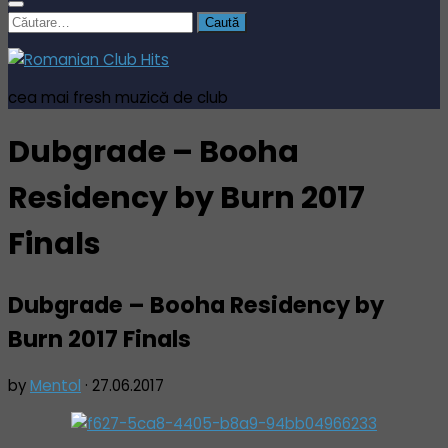
Caută
după:
cea mai fresh muzică de club
Dubgrade – Booha
Residency by Burn 2017
Finals
Dubgrade – Booha Residency by
Burn 2017 Finals
by
Mentol
·
27.06.2017