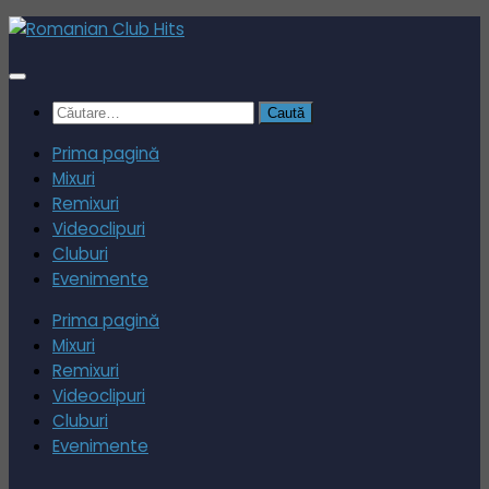
Skip
to
content
Caută
după:
Prima pagină
Mixuri
Remixuri
Videoclipuri
Cluburi
Evenimente
Prima pagină
Mixuri
Remixuri
Videoclipuri
Cluburi
Evenimente