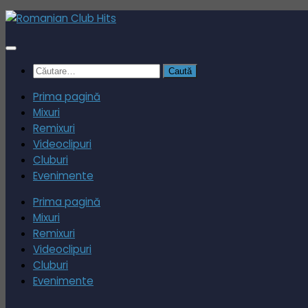
Skip
to
content
Caută
după:
Prima pagină
Mixuri
Remixuri
Videoclipuri
Cluburi
Evenimente
Prima pagină
Mixuri
Remixuri
Videoclipuri
Cluburi
Evenimente