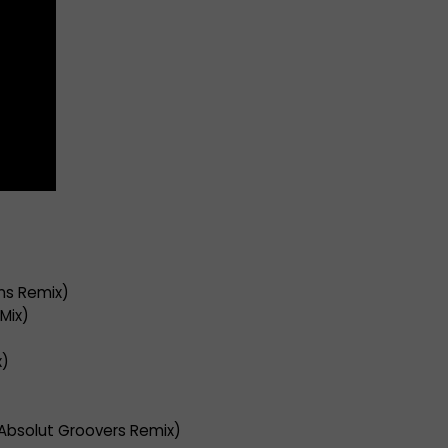
ums Remix)
Mix)
x)
(Absolut Groovers Remix)