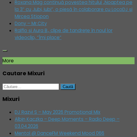
Roxana Mag continuă povestea hitului „Noaptea pe
la 3” cu „Iubi, iubi”, o piesă în colaborare cu LocoDJ și
Mircea Stiopon
Dony – Mr.City
Ralflo și Aura B., clipe de tandrețe în noul lor
videoclip, “Îmi place”
More
Cautare Mixuri
Caută
după:
Mixuri
DJ Razvi S – May 2026 Promotional Mix
Albin Kaczka – Deep Moments – Radio Deep –
03.04.2026
Mentol @ DanceFM Weekend Mood 066