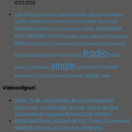
10.03.2026
2023
Alexandra Stan
alex mica
Allexinno
2022
Alessia
2025
Caitlyn
Connect-R
David Deejay
Christian D.
Deepcentral
Download
Dony
Deepside Deejays
DJ
Dj Dark
DJ Sava
Emil Lassaria
F Charm
HaHaHa Production
Giulia
Fly Project
INNA
Jimmy Dub
narcotic sound
Nick Kamarera
LLP
Matteo
Radio
nou
Play and Win
Old but Gold
Phelipe
Raluka
single
Starchild
Sonny Flame
Rappin On Production
versuri
Sunrise Inc
The Kid
Timisoara
Tom Boxer
Xonia
Videoclipuri
Peste 70 de personalități din istoria României,
reunite într-un videoclip hip-hop, lansat de Ziua
Tricolorului de regizorul Richard Stan (Kartel)
RVRSE dezlănțuie „Furtună de Foc”: Rock-ul comercial
redefinit de noul val al muzicii românești