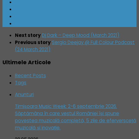
Next story
Dj Dark – Deep Mood (March 2021)
Previous story
Sergio Deejay @ Full Colour Podcast
(24 March 2021)
Ultimele Articole
Recent Posts
Tags
Anunturi
Timișoara Music Week: 2-6 septembrie 2026.
Săptămâna în care vestul României își spune
povestea muzicală completă, 5 zile de eferversceță
muzicală și inovație.