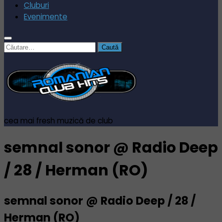
Cluburi
Evenimente
Caută
după:
cea mai fresh muzică de club
semnal sonor @ Radio Deep
/ 28 / Herman (RO)
semnal sonor @ Radio Deep / 28 /
Herman (RO)