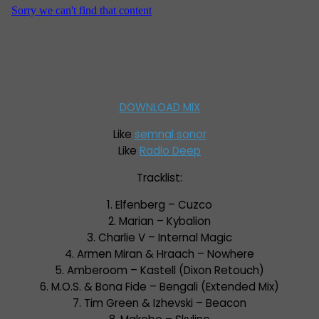
DOWNLOAD MIX
Like
semnal sonor
Like
Radio Deep
Tracklist:
1. Elfenberg – Cuzco
2. Marian – Kybalion
3. Charlie V – Internal Magic
4. Armen Miran & Hraach – Nowhere
5. Amberoom – Kastell (Dixon Retouch)
6. M.O.S. & Bona Fide – Bengali (Extended Mix)
7. Tim Green & Izhevski – Beacon