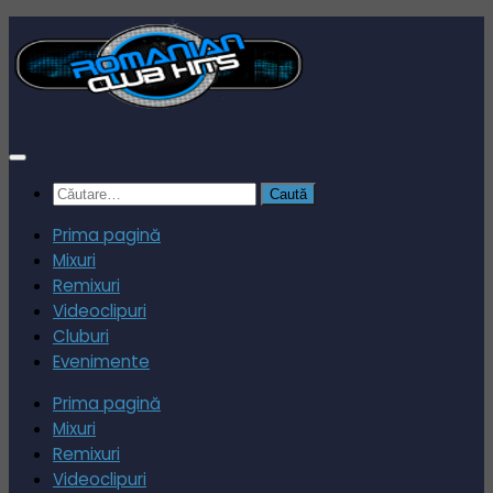
Skip
to
content
Caută
după:
Prima pagină
Mixuri
Remixuri
Videoclipuri
Cluburi
Evenimente
Prima pagină
Mixuri
Remixuri
Videoclipuri