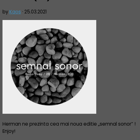
by
Kaos
·
25.03.2021
Herman ne prezinta cea mai noua editie „semnal sonor” !
Enjoy!