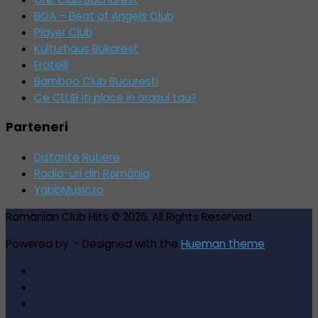
BOA – Beat of Angels Club
Player Club
Kulturhaus Bukarest
Fratelli
Bamboo Club Bucuresti
Ce CLUB iti place in orasul tau?
Parteneri
Distante Rutiere
Radio-uri din România
YabbMusic.ro
Romanian Club Hits © 2026. All Rights Reserved.
Powered by
- Designed with the
Hueman theme