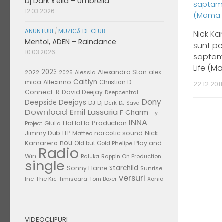
Dj Dark x ella – Umbrella
12.03.2026
ANUNTURI
/
MUZICĂ DE CLUB
Nick Ka
Mentol, ADEN – Raindance
sunt p
10.03.2026
saptam
Life (M
2023
Alexandra Stan
alex
2022
Alessia
2025
Caitlyn
mica
Allexinno
Christian D.
22.12.2011
Connect-R
David Deejay
Deepcentral
Dony
Deepside Deejays
DJ
Dj Dark
DJ Sava
Download
Emil Lassaria
F Charm
Fly
INNA
HaHaHa Production
Giulia
Project
Jimmy Dub
narcotic sound
Nick
LLP
Matteo
nou
Kamarera
Play and
Old but Gold
Phelipe
Radio
Win
Rappin On Production
Raluka
single
Starchild
Sonny Flame
Sunrise
versuri
Inc
The Kid
Timisoara
Tom Boxer
Xonia
VIDEOCLIPURI