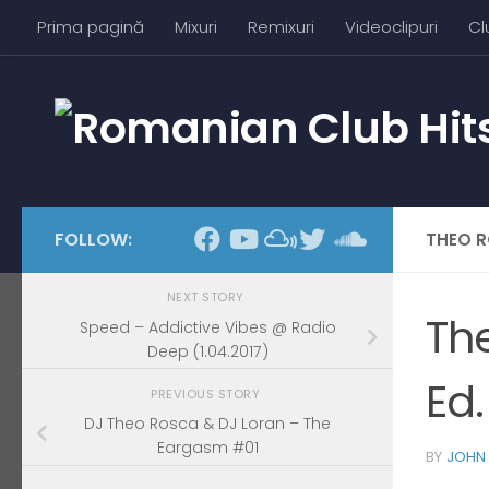
Prima pagină
Mixuri
Remixuri
Videoclipuri
Cl
Skip to content
FOLLOW:
THEO R
NEXT STORY
Th
Speed – Addictive Vibes @ Radio
Deep (1.04.2017)
Ed.
PREVIOUS STORY
DJ Theo Rosca & DJ Loran – The
Eargasm #01
BY
JOHN