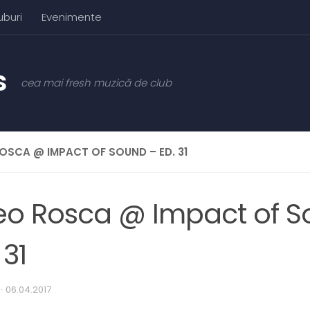
uburi
Evenimente
cea mai fresh muzică de club
OSCA @ IMPACT OF SOUND – ED. 31
eo Rosca @ Impact of S
 31
·
06.04.2017