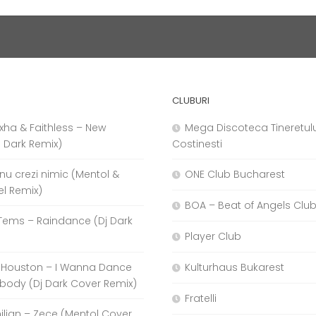
CLUBURI
xha & Faithless – New
Mega Discoteca Tineretulu
j Dark Remix)
Costinesti
a nu crezi nimic (Mentol &
ONE Club Bucharest
el Remix)
BOA – Beat of Angels Clu
Tems – Raindance (Dj Dark
Player Club
 Houston – I Wanna Dance
Kulturhaus Bukarest
body (Dj Dark Cover Remix)
Fratelli
hilian – Zece (Mentol Cover