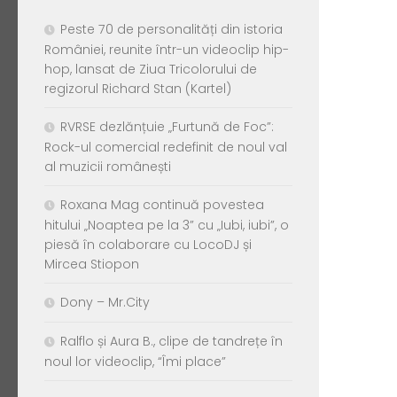
Peste 70 de personalități din istoria
României, reunite într-un videoclip hip-
hop, lansat de Ziua Tricolorului de
regizorul Richard Stan (Kartel)
RVRSE dezlănțuie „Furtună de Foc”:
Rock-ul comercial redefinit de noul val
al muzicii românești
Roxana Mag continuă povestea
hitului „Noaptea pe la 3” cu „Iubi, iubi”, o
piesă în colaborare cu LocoDJ și
Mircea Stiopon
Dony – Mr.City
Ralflo și Aura B., clipe de tandrețe în
noul lor videoclip, “Îmi place”