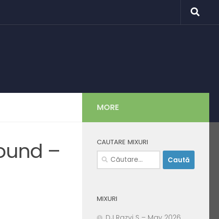
MORE
CAUTARE MIXURI
ound –
Caută
după:
MIXURI
DJ Razvi S – May 2026