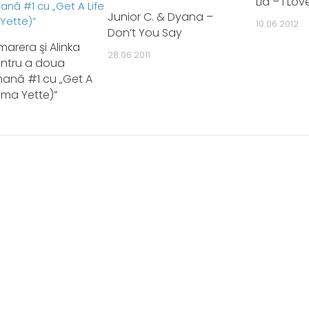
Lia – I Lo
Junior C. & Dyana –
10.06.2012
Don’t You Say
marera şi Alinka
28.06.2011
entru a doua
ană #1 cu „Get A
ama Yette)”