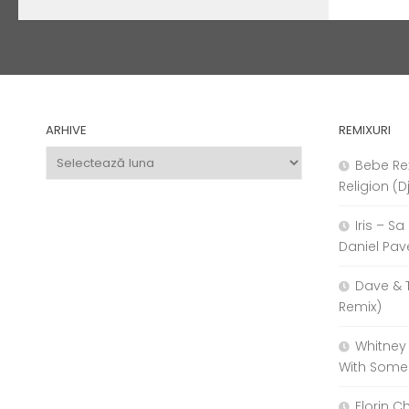
ARHIVE
REMIXURI
Arhive
Bebe Re
Religion (D
Iris – S
Daniel Pav
Dave & 
Remix)
Whitney
With Some
Florin C