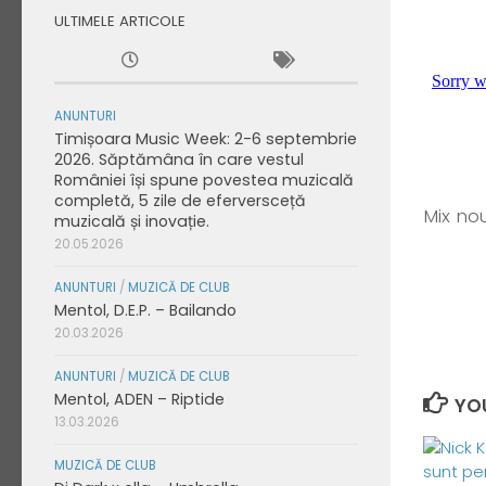
ULTIMELE ARTICOLE
ANUNTURI
Timișoara Music Week: 2-6 septembrie
2026. Săptămâna în care vestul
României își spune povestea muzicală
completă, 5 zile de eferversceță
Mix nou
muzicală și inovație.
20.05.2026
ANUNTURI
/
MUZICĂ DE CLUB
Mentol, D.E.P. – Bailando
20.03.2026
ANUNTURI
/
MUZICĂ DE CLUB
Mentol, ADEN – Riptide
YOU
13.03.2026
MUZICĂ DE CLUB