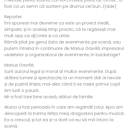
fost ca un semn că suntem pe drumul cel bun…(râde)
Reporter:
Îmi spuneai mai devreme ca este un proiect inedit,
simpatic și în același timp practic, că te regăsești mai
mult așa, ca djConte și ca artist.
Rămâi pliat pe genul ăsta de evenimente, pe scenă, sau
putem întreba în continuare de Marius Gavrilă, impresarul
vedetelor și organizatorul de evenimente, în backstage?
Marius Gavrilă:
Sunt autorul legal și moral al multor evenimente. După
atâtea turnee și spectacole, la un moment dat ai nevoie
și de puțină liniște, mai ales când ți se naște primul copil.
Am luat o pauză.
Mi-a fost tare bine acasă, alături de familie.
Atunci a fost perioada în care am regândit totul. Apoi am
descoperit la Karina, fetița mea, dragostea pentru muzică.
Ea a crescut, și tot ea și-a dorit ca eu să mă întorc la
scenă.