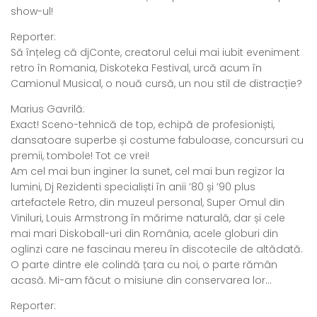
show-ul!
Reporter:
Să înțeleg că djConte, creatorul celui mai iubit eveniment
retro în Romania, Diskoteka Festival, urcă acum în
Camionul Musical, o nouă cursă, un nou stil de distracție?
Marius Gavrilă:
Exact! Sceno-tehnică de top, echipă de profesioniști,
dansatoare superbe și costume fabuloase, concursuri cu
premii, tombole! Tot ce vrei!
Am cel mai bun inginer la sunet, cel mai bun regizor la
lumini, Dj Rezidenti specialiști în anii ’80 și ’90 plus
artefactele Retro, din muzeul personal, Super Omul din
Viniluri, Louis Armstrong în mărime naturală, dar și cele
mai mari Diskoball-uri din România, acele globuri din
oglinzi care ne fascinau mereu în discotecile de altădată.
O parte dintre ele colindă țara cu noi, o parte rămân
acasă. Mi-am făcut o misiune din conservarea lor…
Reporter: