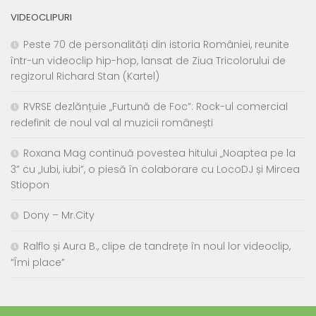
VIDEOCLIPURI
Peste 70 de personalități din istoria României, reunite
într-un videoclip hip-hop, lansat de Ziua Tricolorului de
regizorul Richard Stan (Kartel)
RVRSE dezlănțuie „Furtună de Foc”: Rock-ul comercial
redefinit de noul val al muzicii românești
Roxana Mag continuă povestea hitului „Noaptea pe la
3” cu „Iubi, iubi”, o piesă în colaborare cu LocoDJ și Mircea
Stiopon
Dony – Mr.City
Ralflo și Aura B., clipe de tandrețe în noul lor videoclip,
“Îmi place”