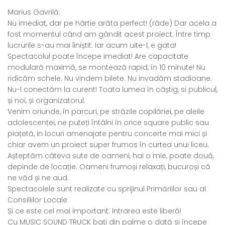
Marius Gavrilă:
Nu imediat, dar pe hârtie arăta perfect! (râde) Dar acela a
fost momentul când am gândit acest proiect. Între timp
lucrurile s-au mai liniștit. Iar acum uite-l, e gata!
Spectacolul poate începe imediat! Are capacitate
modulară maximă, se montează rapid, în 10 minute! Nu
ridicăm schele. Nu vindem bilete. Nu invadăm stadioane.
Nu-l conectăm la curent! Toata lumea în câștig, si publicul,
și noi, și organizatorul.
Venim oriunde, în parcuri, pe străzile copilăriei, pe aleile
adolescenței, ne puteți întâlni în orice square public sau
piațetă, in locuri amenajate pentru concerte mai mici și
chiar avem un proiect super frumos în curtea unui liceu.
Așteptăm câteva sute de oameni, hai o mie, poate două,
depinde de locație. Oameni frumoși relaxați, bucuroși că
ne văd și ne aud.
Spectacolele sunt realizate cu sprijinul Primăriilor sau al
Consiliilor Locale.
Și ce este cel mai important: Intrarea este liberă!
Cu MUSIC SOUND TRUCK bați din palme o dată si începe