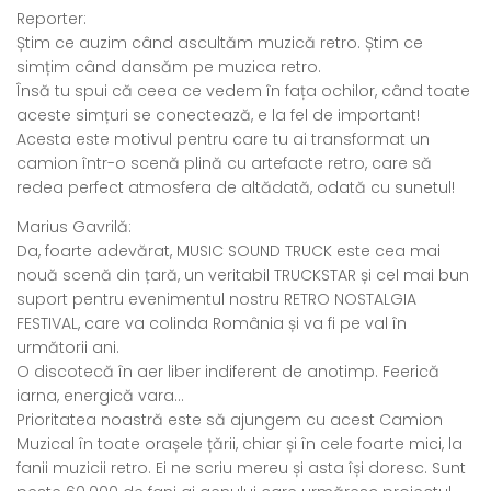
Reporter:
Știm ce auzim când ascultăm muzică retro. Știm ce
simțim când dansăm pe muzica retro.
Însă tu spui că ceea ce vedem în fața ochilor, când toate
aceste simțuri se conectează, e la fel de important!
Acesta este motivul pentru care tu ai transformat un
camion într-o scenă plină cu artefacte retro, care să
redea perfect atmosfera de altădată, odată cu sunetul!
Marius Gavrilă:
Da, foarte adevărat, MUSIC SOUND TRUCK este cea mai
nouă scenă din țară, un veritabil TRUCKSTAR și cel mai bun
suport pentru evenimentul nostru RETRO NOSTALGIA
FESTIVAL, care va colinda România și va fi pe val în
următorii ani.
O discotecă în aer liber indiferent de anotimp. Feerică
iarna, energică vara…
Prioritatea noastră este să ajungem cu acest Camion
Muzical în toate orașele țării, chiar și în cele foarte mici, la
fanii muzicii retro. Ei ne scriu mereu și asta își doresc. Sunt