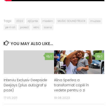
Tags:
2022
djConte
modern
MUSIC SOUND TRUCK
muzica
pe 4 roti
proiect
retro
scena
YOU MAY ALSO LIKE...
0
0
Interviu Exclusiv Deepside
Alina Sperlea a
Deejays (plus autograf și
transformat copiii în
poze)
vedete pentru o zi
17.05.2011
19.08.2023