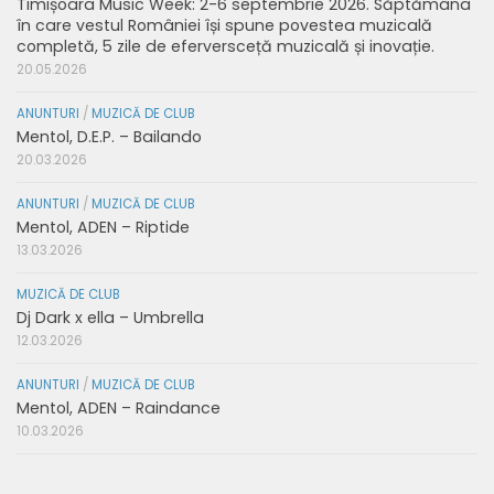
Timișoara Music Week: 2-6 septembrie 2026. Săptămâna
în care vestul României își spune povestea muzicală
completă, 5 zile de eferversceță muzicală și inovație.
20.05.2026
ANUNTURI
/
MUZICĂ DE CLUB
Mentol, D.E.P. – Bailando
20.03.2026
ANUNTURI
/
MUZICĂ DE CLUB
Mentol, ADEN – Riptide
13.03.2026
MUZICĂ DE CLUB
Dj Dark x ella – Umbrella
12.03.2026
ANUNTURI
/
MUZICĂ DE CLUB
Mentol, ADEN – Raindance
10.03.2026