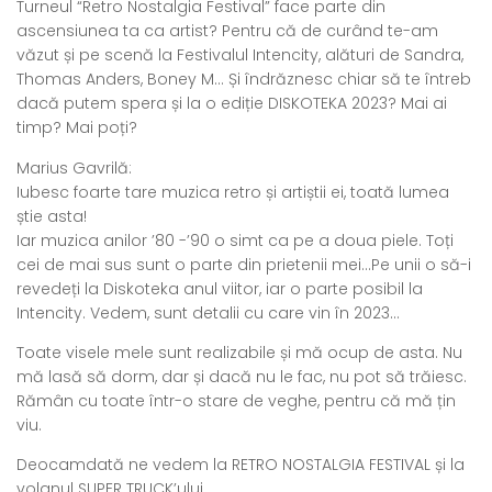
Turneul “Retro Nostalgia Festival” face parte din
ascensiunea ta ca artist? Pentru că de curând te-am
văzut și pe scenă la Festivalul Intencity, alături de Sandra,
Thomas Anders, Boney M… Și îndrăznesc chiar să te întreb
dacă putem spera și la o ediție DISKOTEKA 2023? Mai ai
timp? Mai poți?
Marius Gavrilă:
Iubesc foarte tare muzica retro și artiștii ei, toată lumea
știe asta!
Iar muzica anilor ’80 -’90 o simt ca pe a doua piele. Toți
cei de mai sus sunt o parte din prietenii mei…Pe unii o să-i
revedeți la Diskoteka anul viitor, iar o parte posibil la
Intencity. Vedem, sunt detalii cu care vin în 2023…
Toate visele mele sunt realizabile și mă ocup de asta. Nu
mă lasă să dorm, dar și dacă nu le fac, nu pot să trăiesc.
Rămân cu toate într-o stare de veghe, pentru că mă țin
viu.
Deocamdată ne vedem la RETRO NOSTALGIA FESTIVAL și la
volanul SUPER TRUCK’ului.