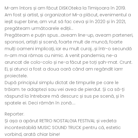
M-am întors și am făcut DISKOteka la Timișoara în 2019.
Am fost și artist, și organizator! Mi-a plăcut, evenimentul a
ieșit super bine, am vrut să fac ceva și în 2020 și în 2021,
pregăteam următoarele ediții…
Pregăteam e puțin spus…aveam line-up, aveam parteneri,
sponsori, artiști și scenă, foarte mult de muncă, foarte
mulți oameni implicați, iar eu mult curaj…și într-o secundă
n-am mai rămas cu nimic. A venit pandemia, ne-a
aruncat de colo-colo și ne-a făcut pe toți șah-mat. Crunt.
Ei, și atunci a fost a doua oară când am regândit iarrr
proiectele.
După principiul simplu dictat de timpurile pe care le
trăiam: te adaptezi sau vei avea de pierdut. Și ca să-ți
răspund la întrebare mă descurc și sus pe scenă, și în
spatele ei. Deci rămân în zonă….
Reporter:
Și așa a apărut RETRO NOSTALGIA FESTIVAL și vedeta
incontestabilă MUSIC SOUND TRUCK pentru că, estetic
vorbind, arată chiar bine!