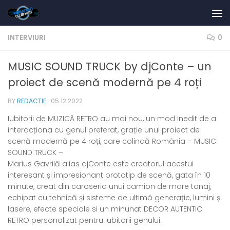
Skip to content
INTERVIURI
0
MUSIC SOUND TRUCK by djConte – un
proiect de scenă modernă pe 4 roți
BY
REDACTIE
·
05.12.2022
Iubitorii de MUZICĂ RETRO au mai nou, un mod inedit de a
interacționa cu genul preferat, grație unui proiect de
scenă modernă pe 4 roți, care colindă România – MUSIC
SOUND TRUCK –
Marius Gavrilă alias djConte este creatorul acestui
interesant și impresionant prototip de scenă, gata în 10
minute, creat din caroseria unui camion de mare tonaj,
echipat cu tehnică și sisteme de ultimă generație, lumini și
lasere, efecte speciale si un minunat DECOR AUTENTIC
RETRO personalizat pentru iubitorii genului.