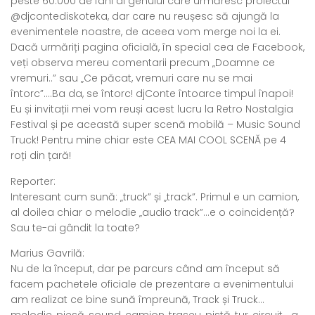
peste 60.000 de fani ai genului care urmăresc proiectul
@djcontediskoteka, dar care nu reușesc să ajungă la
evenimentele noastre, de aceea vom merge noi la ei.
Dacă urmăriți pagina oficială, în special cea de Facebook,
veți observa mereu comentarii precum „Doamne ce
vremuri..” sau „Ce păcat, vremuri care nu se mai
întorc”….Ba da, se întorc! djConte întoarce timpul înapoi!
Eu și invitații mei vom reuși acest lucru la Retro Nostalgia
Festival și pe această super scenă mobilă – Music Sound
Truck! Pentru mine chiar este CEA MAI COOL SCENĂ pe 4
roți din țară!
Reporter:
Interesant cum sună: „truck” și „track”. Primul e un camion,
al doilea chiar o melodie „audio track”…e o coincidență?
Sau te-ai gândit la toate?
Marius Gavrilă:
Nu de la început, dar pe parcurs când am început să
facem pachetele oficiale de prezentare a evenimentului
am realizat ce bine sună împreună, Track și Truck…
melodie, piesă, sound, camion, traseu, pistă, tur, circuit….a