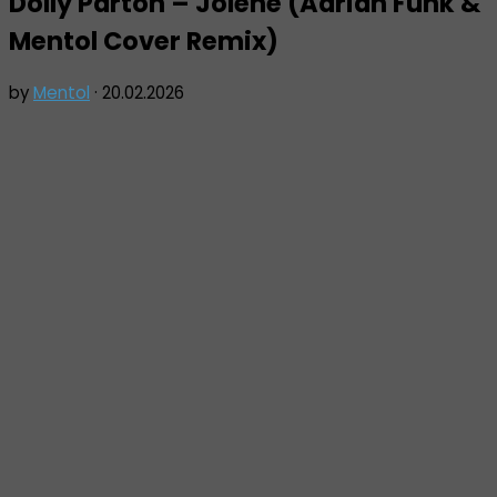
Dolly Parton – Jolene (Adrian Funk &
Mentol Cover Remix)
by
Mentol
·
20.02.2026