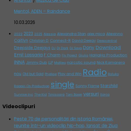
Anunturi
/
Muzică de Club
Mentol, ADEN – Raindance
10.03.2026
2023
Alexandra Stan
alex mica
Allexinno
2022
Alessia
2025
Caitlyn
Connect-R
David Deejay
Christian D.
Deepcentral
Download
Dony
Deepside Deejays
DJ
Dj Dark
DJ Sava
Emil Lassaria
F Charm
HaHaHa Production
Giulia
Fly Project
INNA
Jimmy Dub
narcotic sound
Nick Kamarera
LLP
Matteo
Radio
nou
Play and Win
Old but Gold
Phelipe
Raluka
single
Starchild
Sonny Flame
Rappin On Production
versuri
Sunrise Inc
The Kid
Timisoara
Tom Boxer
Xonia
Videoclipuri
Peste 70 de personalități din istoria României,
reunite într-un videoclip hip-hop, lansat de Ziua