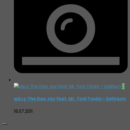
2
wiLLy The Dee Jay feat. Mr. Toni Tonini – Delirium
16.07.2011