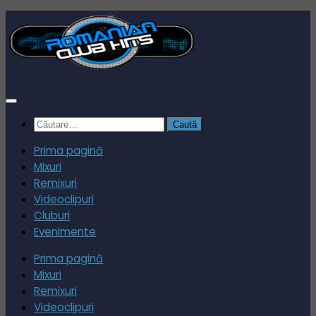
Skip
to
content
Caută
după:
Prima pagină
Mixuri
Remixuri
Videoclipuri
Cluburi
Evenimente
Prima pagină
Mixuri
Remixuri
Videoclipuri