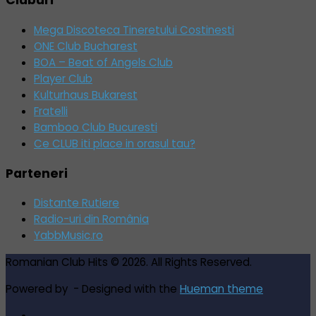
Cluburi
Mega Discoteca Tineretului Costinesti
ONE Club Bucharest
BOA – Beat of Angels Club
Player Club
Kulturhaus Bukarest
Fratelli
Bamboo Club Bucuresti
Ce CLUB iti place in orasul tau?
Parteneri
Distante Rutiere
Radio-uri din România
YabbMusic.ro
Romanian Club Hits © 2026. All Rights Reserved.
Powered by
- Designed with the
Hueman theme