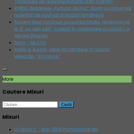
Tricolorului de regizorul Richard Stan (Kartel)
RVRSE dezlănțuie „Furtună de Foc”: Rock-ul comercial
redefinit de noul val al muzicii românești
Roxana Mag continuă povestea hitului „Noaptea pe
la 3” cu „Iubi, iubi”, o piesă în colaborare cu LocoDJ și
Mircea Stiopon
Dony – Mr.City
Ralflo și Aura B., clipe de tandrețe în noul lor
videoclip, “Îmi place”
More
Cautare Mixuri
Caută
după:
Mixuri
DJ Razvi S – May 2026 Promotional Mix