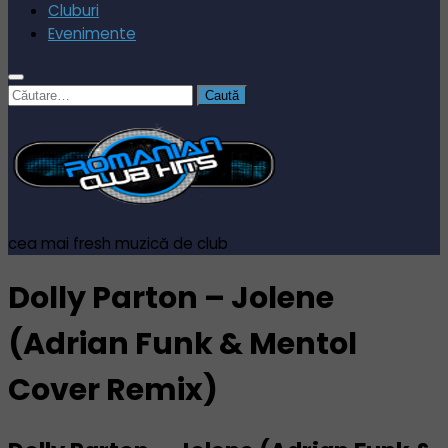
Cluburi
Evenimente
Caută
după:
cea mai fresh muzică de club
Dolly Parton – Jolene
(Adrian Funk & Mentol
Cover Remix)