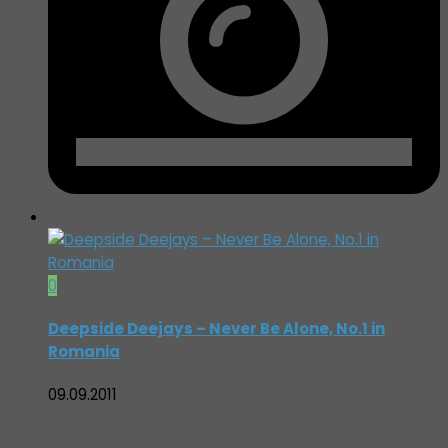
0
Deepside Deejays – Never Be Alone, No.1 in
Romania
09.09.2011