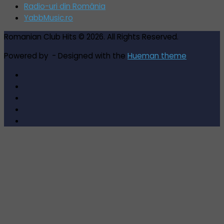
Radio-uri din România
YabbMusic.ro
Romanian Club Hits © 2026. All Rights Reserved.
Powered by
- Designed with the
Hueman theme