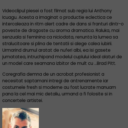
Videoclipul piesei a fost filmat sub regia lui Anthony
Icuagu. Acesta a imaginat o productie eclectica ce
intercaleaza in ritm alert cadre de dans si franturi dintr-o
poveste de dragoste cu aroma dramatica. Raluka, mai
senzuala si feminina ca niciodata, renunta la lumea sa
stralucitoare si plina de tentatii si alege calea iubirii.
Urmarind drumul aratat de nuferi albi, ea isi gasete
jumatatea, intruchipand modelul cuplului ideal alaturi de
un model care seamana izbitor de mult cu …Brad Pitt.
Coregrafia demna de un acrobat profesionist a
necesitat saptamani intregi de antrenamente iar
costumele fresh si moderne au fost lucrate manuam
pana la cel mai mic detaliu, urmand a fi folosite si in
concertele artistei.