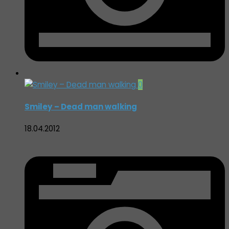
0
Smiley – Dead man walking
18.04.2012