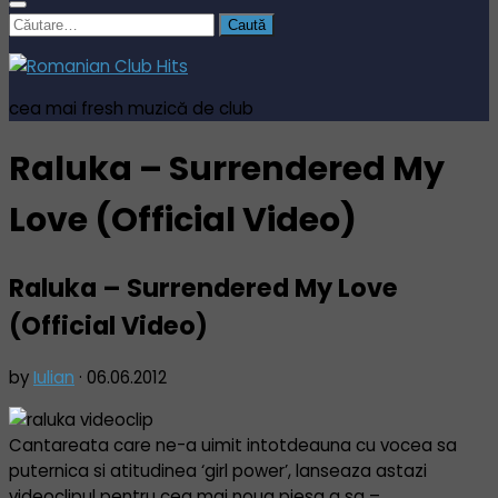
Caută
după:
cea mai fresh muzică de club
Raluka – Surrendered My
Love (Official Video)
Raluka – Surrendered My Love
(Official Video)
by
Iulian
·
06.06.2012
Cantareata care ne-a uimit intotdeauna cu vocea sa
puternica si atitudinea ‘girl power’, lanseaza astazi
videoclipul pentru cea mai noua piesa a sa –