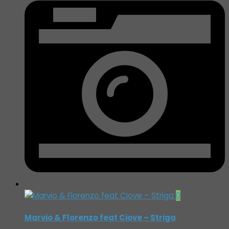
0
Marvio & Florenzo feat Ciove – Striga