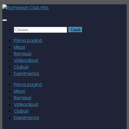
Skip
to
content
Caută
după:
Prima pagină
Mixuri
Remixuri
Videoclipuri
Cluburi
Evenimente
Prima pagină
Mixuri
Remixuri
Videoclipuri
Cluburi
Evenimente