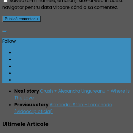
Salvează-mi numele, emailul și site-ul web în acest
navigator pentru data viitoare când o să comentez.
Follow:
Next story
Crush + Alexandra Ungureanu – Where Is
The Love
Previous story
Alexandra Stan – Lemonade
(Videoclip oficial)
Ultimele Articole