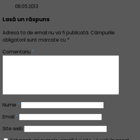
08.05.2013
Lasă un răspuns
Adresa ta de email nu va fi publicată.
Câmpurile
obligatorii sunt marcate cu
*
Comentariu
*
Nume
*
Email
*
Site web