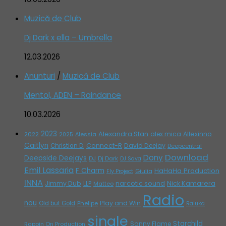
Muzică de Club
Dj Dark x ella – Umbrella
12.03.2026
Anunturi
/
Muzică de Club
Mentol, ADEN – Raindance
10.03.2026
2023
Alexandra Stan
alex mica
Allexinno
2022
Alessia
2025
Caitlyn
Connect-R
David Deejay
Christian D.
Deepcentral
Download
Dony
Deepside Deejays
DJ
Dj Dark
DJ Sava
Emil Lassaria
F Charm
HaHaHa Production
Giulia
Fly Project
INNA
Jimmy Dub
narcotic sound
Nick Kamarera
LLP
Matteo
Radio
nou
Play and Win
Old but Gold
Phelipe
Raluka
single
Starchild
Sonny Flame
Rappin On Production