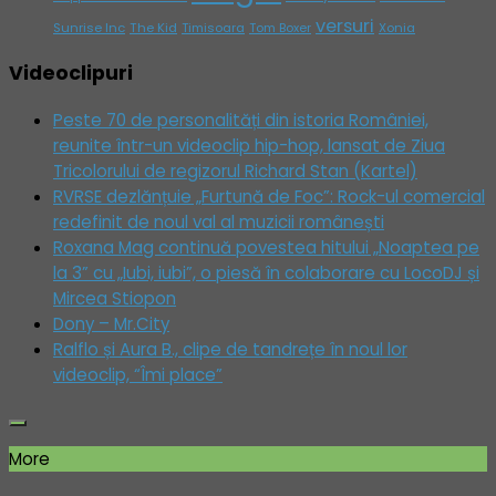
versuri
Sunrise Inc
The Kid
Timisoara
Tom Boxer
Xonia
Videoclipuri
Peste 70 de personalități din istoria României,
reunite într-un videoclip hip-hop, lansat de Ziua
Tricolorului de regizorul Richard Stan (Kartel)
RVRSE dezlănțuie „Furtună de Foc”: Rock-ul comercial
redefinit de noul val al muzicii românești
Roxana Mag continuă povestea hitului „Noaptea pe
la 3” cu „Iubi, iubi”, o piesă în colaborare cu LocoDJ și
Mircea Stiopon
Dony – Mr.City
Ralflo și Aura B., clipe de tandrețe în noul lor
videoclip, “Îmi place”
More