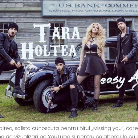
ltea, solista cunoscuta pentru hitul „Missing you”, care
e de vizualizari pe YouTube si pentru colaborarile cu L