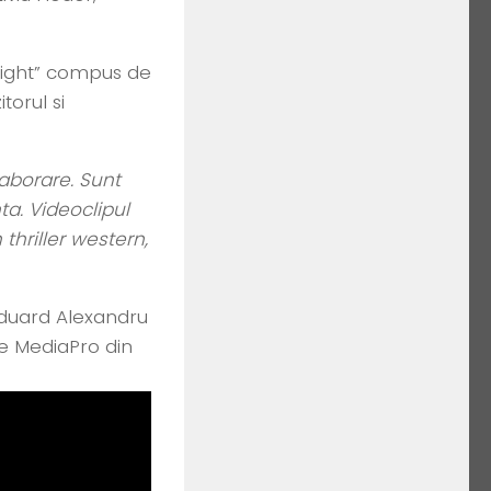
 Night” compus de
orul si
laborare. Sunt
a. Videoclipul
thriller western,
 Eduard Alexandru
ile MediaPro din