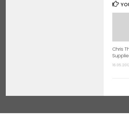
YOU
Chris T
Supplie
16.05.201