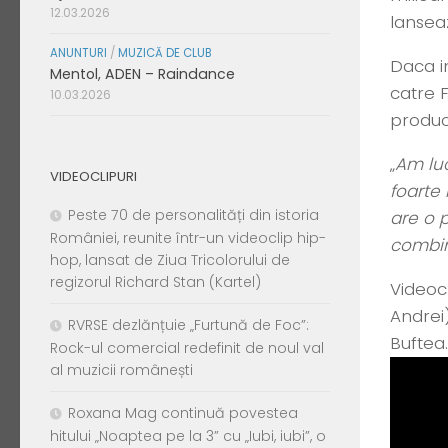
12.03.2026
lanseaz
ANUNTURI
/
MUZICĂ DE CLUB
Daca i
Mentol, ADEN – Raindance
catre 
10.03.2026
produc
„
Am luc
VIDEOCLIPURI
foarte
Peste 70 de personalități din istoria
are o p
României, reunite într-un videoclip hip-
combin
hop, lansat de Ziua Tricolorului de
regizorul Richard Stan (Kartel)
Videoc
Andrei)
RVRSE dezlănțuie „Furtună de Foc”:
Buftea.
Rock-ul comercial redefinit de noul val
al muzicii românești
Roxana Mag continuă povestea
hitului „Noaptea pe la 3” cu „Iubi, iubi”, o