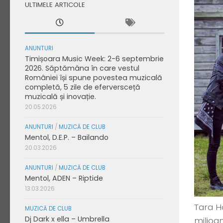
ULTIMELE ARTICOLE
ANUNTURI
Timișoara Music Week: 2-6 septembrie
2026. Săptămâna în care vestul
României își spune povestea muzicală
completă, 5 zile de eferversceță
muzicală și inovație.
20.05.2026
ANUNTURI
/
MUZICĂ DE CLUB
Mentol, D.E.P. – Bailando
20.03.2026
ANUNTURI
/
MUZICĂ DE CLUB
Mentol, ADEN – Riptide
13.03.2026
Tara Ho
MUZICĂ DE CLUB
Dj Dark x ella – Umbrella
milioan