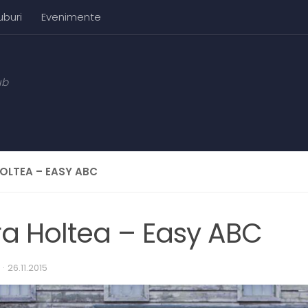
uburi
Evenimente
ub
OLTEA – EASY ABC
ra Holtea – Easy ABC
·
26.11.2015