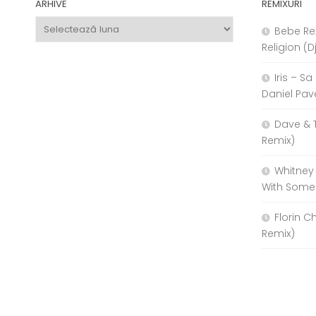
ARHIVE
REMIXURI
Arhive
Bebe Re
Religion (D
Iris – S
Daniel Pav
Dave & 
Remix)
Whitney
With Some
Florin C
Remix)