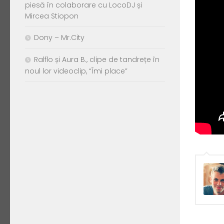
piesă în colaborare cu LocoDJ și
Mircea Stiopon
Dony – Mr.City
Ralflo și Aura B., clipe de tandrețe în
noul lor videoclip, “Îmi place”