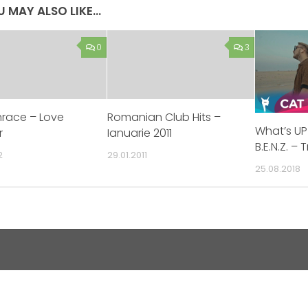
 MAY ALSO LIKE...
0
3
hrace – Love
Romanian Club Hits –
What’s UP 
r
Ianuarie 2011
B.E.N.Z. 
2
29.01.2011
25.08.2018