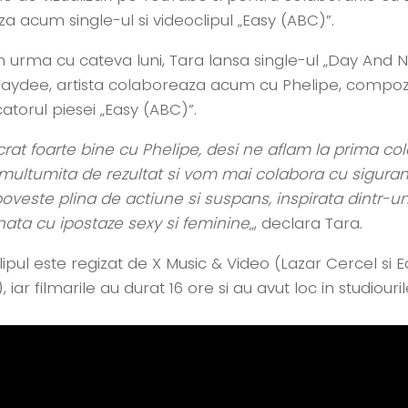
a acum single-ul si videoclipul „Easy (ABC)”.
n urma cu cateva luni, Tara lansa single-ul „Day And
Faydee, artista colaboreaza acum cu Phelipe, compozit
atorul piesei „Easy (ABC)”.
rat foarte bine cu Phelipe, desi ne aflam la prima co
 multumita de rezultat si vom mai colabora cu sigurant
oveste plina de actiune si suspans, inspirata dintr-un 
ata cu ipostaze sexy si feminine
„, declara Tara.
lipul este regizat de X Music & Video (Lazar Cercel si
, iar filmarile au durat 16 ore si au avut loc in studiour