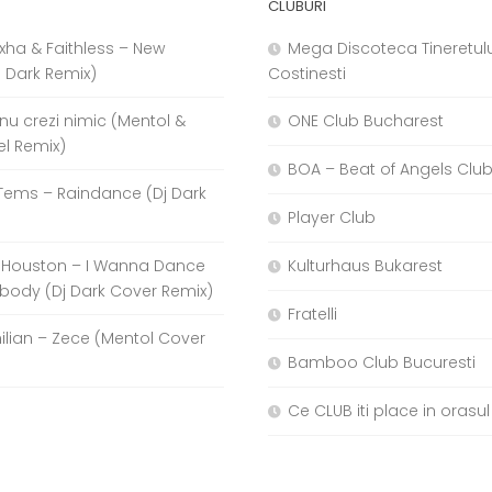
CLUBURI
xha & Faithless – New
Mega Discoteca Tineretulu
j Dark Remix)
Costinesti
a nu crezi nimic (Mentol &
ONE Club Bucharest
el Remix)
BOA – Beat of Angels Clu
Tems – Raindance (Dj Dark
Player Club
 Houston – I Wanna Dance
Kulturhaus Bukarest
body (Dj Dark Cover Remix)
Fratelli
hilian – Zece (Mentol Cover
Bamboo Club Bucuresti
Ce CLUB iti place in orasul