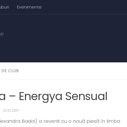
uburi
Evenimente
ub
 DE CLUB
a – Energya Sensual
·
21.01.2011
lexandra Badoi) a revenit cu o nouă piesă în limba