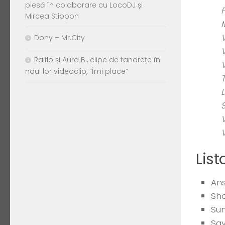
piesă în colaborare cu LocoDJ și
Mircea Stiopon
Dony – Mr.City
Ralflo și Aura B., clipe de tandrețe în
noul lor videoclip, “Îmi place”
List
Ans
Sh
Sum
Say