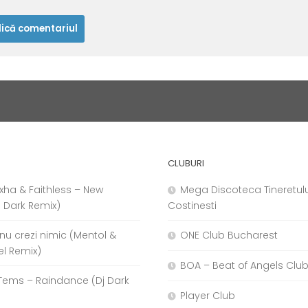
CLUBURI
xha & Faithless – New
Mega Discoteca Tineretulu
j Dark Remix)
Costinesti
a nu crezi nimic (Mentol &
ONE Club Bucharest
el Remix)
BOA – Beat of Angels Clu
Tems – Raindance (Dj Dark
Player Club