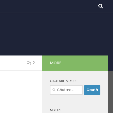
MORE
2
CAUTARE MIXURI
Caută
după:
MIXURI