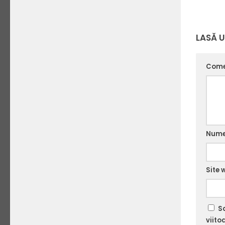
LASĂ 
Come
Num
Site 
S
viito