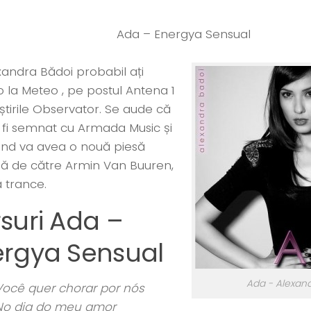
Ada – Energya Sensual
xandra Bădoi probabil ați
o la Meteo , pe postul Antena 1
știrile Observator. Se aude că
 fi semnat cu Armada Music și
ând va avea o nouă piesă
ă de către Armin Van Buuren,
ă trance.
suri Ada –
ergya Sensual
Ada - Alexan
Você quer chorar por nós
No dia do meu amor