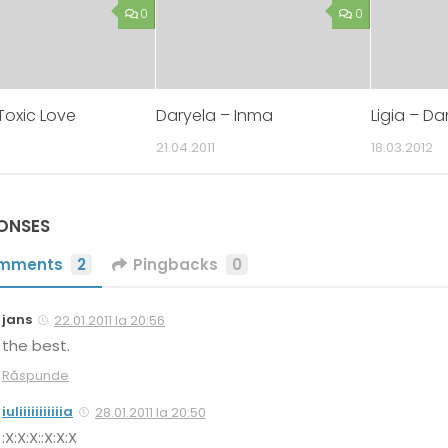
0
0
Toxic Love
Daryela – Inma
Ligia – D
21.04.2011
18.03.2012
PONSES
mments
2
Pingbacks
0
jans
22.01.2011 la 20:56
the best.
Răspunde
iuliiiiiiiiiiia
28.01.2011 la 20:50
:X:X:X::X:X:X