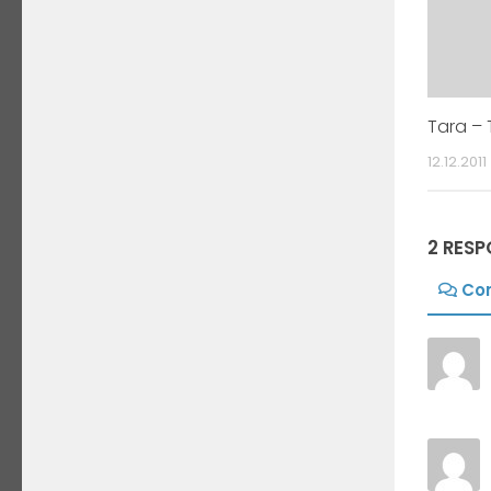
Tara – 
12.12.2011
2 RES
Co