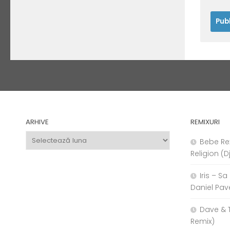
ARHIVE
REMIXURI
Arhive
Bebe Re
Religion (D
Iris – S
Daniel Pav
Dave & 
Remix)