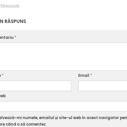
Răspunde
UN RĂSPUNS
ntariu
*
e
*
Email
*
web
alvează-mi numele, emailul și site-ul web în acest navigator pe
are când o să comentez.