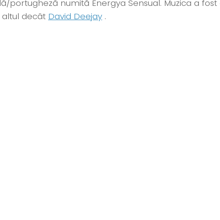
lă/portugheză numită Energya Sensual. Muzica a fos
 altul decât
David Deejay
.