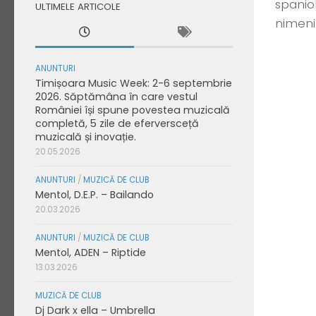
spanio
ULTIMELE ARTICOLE
nimeni
ANUNTURI
Timișoara Music Week: 2-6 septembrie
2026. Săptămâna în care vestul
României își spune povestea muzicală
completă, 5 zile de eferversceță
muzicală și inovație.
20.05.2026
ANUNTURI
/
MUZICĂ DE CLUB
Mentol, D.E.P. – Bailando
20.03.2026
ANUNTURI
/
MUZICĂ DE CLUB
Mentol, ADEN – Riptide
13.03.2026
MUZICĂ DE CLUB
Dj Dark x ella – Umbrella