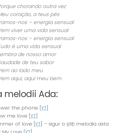
Porque chorando outra vez
Meu coração, a teus pés
Vamos-nos – energia sensual
Vem viver uma vida sensual
Vamos-nos – energia sensual
Tudo é uma vida sensual
Lembra de nosso amor
Saudade de teu sabor
Vem ao lado meu
Vem aqui, aqui meu bem
a melodii Ada:
wer the phone [
YT
]
ow me love [
YT
]
mer of love [
YT
] – sigur o știți melodia asta
 My Love [
YT
]