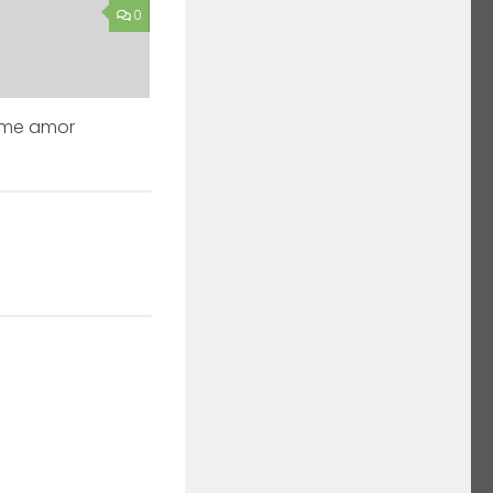
0
ame amor