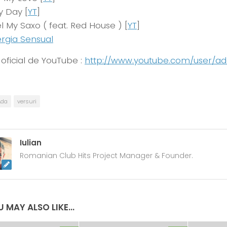
 Day [
YT
]
l My Saxo ( feat. Red House ) [
YT
]
rgia Sensual
 oficial de YouTube :
http://www.youtube.com/user/ad
Ada
versuri
Iulian
Romanian Club Hits Project Manager & Founder.
 MAY ALSO LIKE...