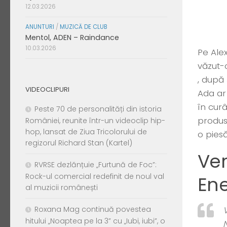
12.03.2026
ANUNTURI
/
MUZICĂ DE CLUB
Mentol, ADEN – Raindance
10.03.2026
Pe Ale
văzut-
, după 
VIDEOCLIPURI
Ada ar
în cur
Peste 70 de personalități din istoria
produs
României, reunite într-un videoclip hip-
hop, lansat de Ziua Tricolorului de
o pies
regizorul Richard Stan (Kartel)
Ver
RVRSE dezlănțuie „Furtună de Foc”:
Rock-ul comercial redefinit de noul val
En
al muzicii românești
Roxana Mag continuă povestea
hitului „Noaptea pe la 3” cu „Iubi, iubi”, o