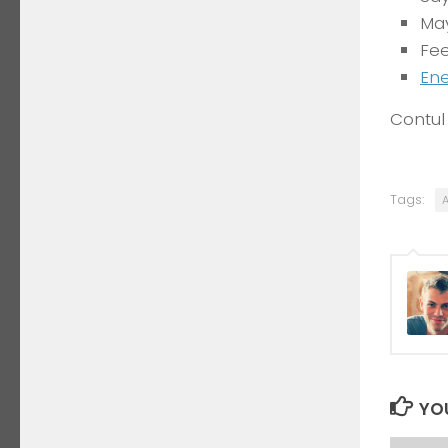
May
Fee
Ene
Contul
Tags:
YOU