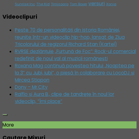
versuri
Sunrise Inc
The Kid
Timisoara
Tom Boxer
Xonia
Videoclipuri
Peste 70 de personalități din istoria României,
reunite într-un videoclip hip-hop, lansat de Ziua
Tricolorului de regizorul Richard Stan (Kartel)
RVRSE dezlănțuie „Furtună de Foc”: Rock-ul comercial
redefinit de noul val al muzicii românești
Roxana Mag continuă povestea hitului „Noaptea pe
la 3” cu „Iubi, iubi”, o piesă în colaborare cu LocoDJ și
Mircea Stiopon
Dony – Mr.City
Ralflo și Aura B., clipe de tandrețe în noul lor
videoclip, “Îmi place”
More
Cautare Mixuri