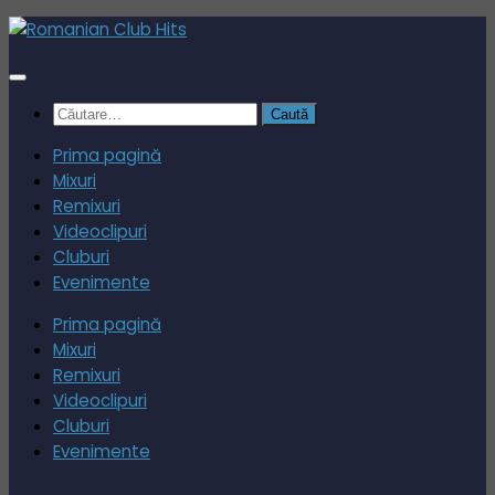
Skip
to
content
Caută
după:
Prima pagină
Mixuri
Remixuri
Videoclipuri
Cluburi
Evenimente
Prima pagină
Mixuri
Remixuri
Videoclipuri
Cluburi
Evenimente