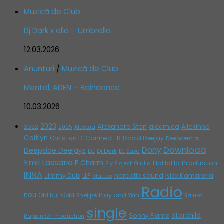
Muzică de Club
Dj Dark x ella – Umbrella
12.03.2026
Anunturi
/
Muzică de Club
Mentol, ADEN – Raindance
10.03.2026
2023
Alexandra Stan
alex mica
Allexinno
2022
Alessia
2025
Caitlyn
Connect-R
David Deejay
Christian D.
Deepcentral
Download
Dony
Deepside Deejays
DJ
Dj Dark
DJ Sava
Emil Lassaria
F Charm
HaHaHa Production
Giulia
Fly Project
INNA
Jimmy Dub
narcotic sound
Nick Kamarera
LLP
Matteo
Radio
nou
Play and Win
Old but Gold
Phelipe
Raluka
single
Starchild
Sonny Flame
Rappin On Production