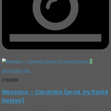
8
Muzică de Club
17.03.2011
Mossano – Caramba (prod. by David
Deejay)