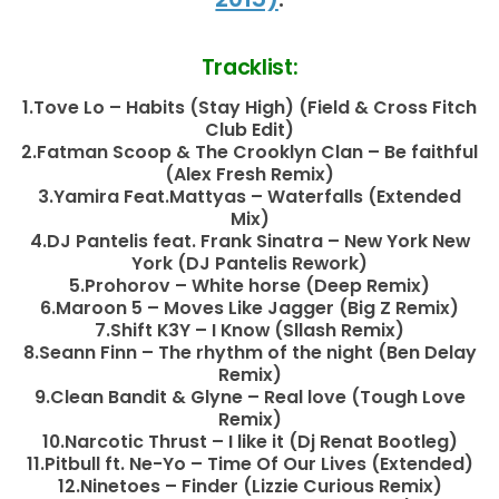
Tracklist:
1.Tove Lo – Habits (Stay High) (Field & Cross Fitch
Club Edit)
2.Fatman Scoop & The Crooklyn Clan – Be faithful
(Alex Fresh Remix)
3.Yamira Feat.Mattyas – Waterfalls (Extended
Mix)
4.DJ Pantelis feat. Frank Sinatra – New York New
York (DJ Pantelis Rework)
5.Prohorov – White horse (Deep Remix)
6.Maroon 5 – Moves Like Jagger (Big Z Remix)
7.Shift K3Y – I Know (Sllash Remix)
8.Seann Finn – The rhythm of the night (Ben Delay
Remix)
9.Clean Bandit & Glyne – Real love (Tough Love
Remix)
10.Narcotic Thrust – I like it (Dj Renat Bootleg)
11.Pitbull ft. Ne-Yo – Time Of Our Lives (Extended)
12.Ninetoes – Finder (Lizzie Curious Remix)