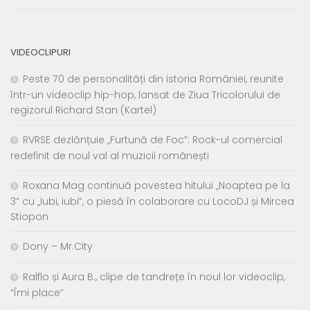
VIDEOCLIPURI
Peste 70 de personalități din istoria României, reunite
într-un videoclip hip-hop, lansat de Ziua Tricolorului de
regizorul Richard Stan (Kartel)
RVRSE dezlănțuie „Furtună de Foc”: Rock-ul comercial
redefinit de noul val al muzicii românești
Roxana Mag continuă povestea hitului „Noaptea pe la
3” cu „Iubi, iubi”, o piesă în colaborare cu LocoDJ și Mircea
Stiopon
Dony – Mr.City
Ralflo și Aura B., clipe de tandrețe în noul lor videoclip,
“Îmi place”