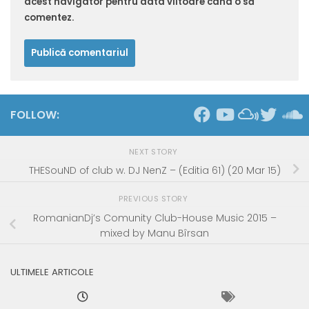
acest navigator pentru data viitoare când o să
comentez.
FOLLOW:
NEXT STORY
THESouND of club w. DJ NenZ – (Editia 61) (20 Mar 15)
PREVIOUS STORY
RomanianDj’s Comunity Club-House Music 2015 –
mixed by Manu Bîrsan
ULTIMELE ARTICOLE