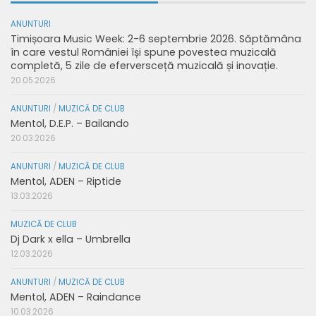
ANUNTURI
Timișoara Music Week: 2-6 septembrie 2026. Săptămâna
în care vestul României își spune povestea muzicală
completă, 5 zile de eferversceță muzicală și inovație.
20.05.2026
ANUNTURI
/
MUZICĂ DE CLUB
Mentol, D.E.P. – Bailando
20.03.2026
ANUNTURI
/
MUZICĂ DE CLUB
Mentol, ADEN – Riptide
13.03.2026
MUZICĂ DE CLUB
Dj Dark x ella – Umbrella
12.03.2026
ANUNTURI
/
MUZICĂ DE CLUB
Mentol, ADEN – Raindance
10.03.2026