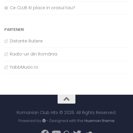
Ce CLUB iti place in orasul tau?
PARTENERI
Distante Rutiere
Radio-uri din România
YabbMusic.ro
Romanian Club Hits © 2026. All Rights Reserved.
Powered by
- Designed with the
Hueman theme