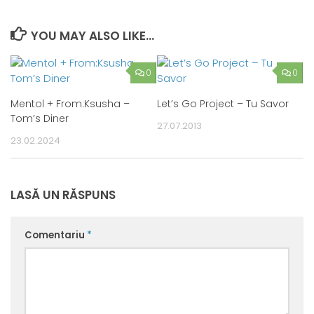
YOU MAY ALSO LIKE...
0
0
Mentol + From:Ksusha –
Let’s Go Project – Tu Savor
Tom’s Diner
27.07.2013
23.02.2024
LASĂ UN RĂSPUNS
Comentariu
*