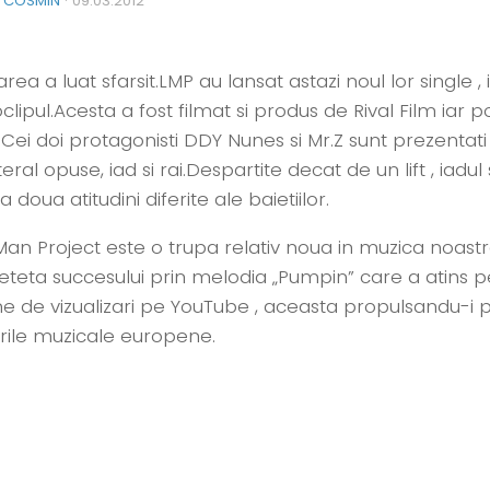
S COSMIN
·
09.03.2012
rea a luat sfarsit.LMP au lansat astazi noul lor single , 
oclipul.Acesta a fost filmat si produs de Rival Film iar p
.Cei doi protagonisti DDY Nunes si Mr.Z sunt prezentat
ral opuse, iad si rai.Despartite decat de un lift , iadul s
a doua atitudini diferite ale baietiilor.
an Project este o trupa relativ noua in muzica noastra
reteta succesului prin melodia „Pumpin” care a atins p
ne de vizualizari pe YouTube , aceasta propulsandu-i p
urile muzicale europene.