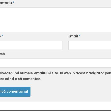
ntariu
*
e
*
Email
*
web
alvează-mi numele, emailul și site-ul web în acest navigator pe
are când o să comentez.