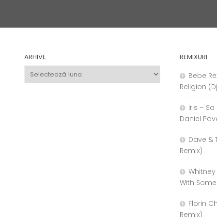
ARHIVE
REMIXURI
Arhive
Bebe Re
Religion (D
Iris – S
Daniel Pav
Dave & 
Remix)
Whitney
With Some
Florin C
Remix)