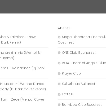
CLUBURI
xha & Faithless – New
Mega Discoteca Tineretulu
j Dark Remix)
Costinesti
a nu crezi nimic (Mentol &
ONE Club Bucharest
el Remix)
BOA – Beat of Angels Clu
Tems – Raindance (Dj Dark
Player Club
 Houston – I Wanna Dance
Kulturhaus Bukarest
body (Dj Dark Cover Remix)
Fratelli
hilian – Zece (Mentol Cover
Bamboo Club Bucuresti