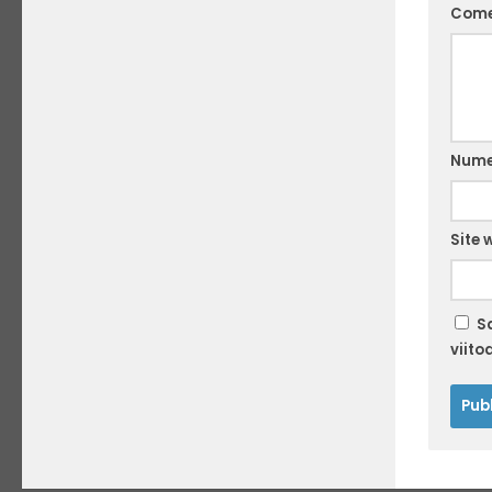
Come
Num
Site 
S
viito