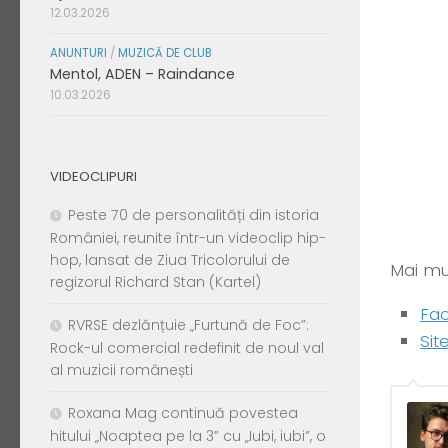
12.03.2026
ANUNTURI
/
MUZICĂ DE CLUB
Mentol, ADEN – Raindance
10.03.2026
VIDEOCLIPURI
Peste 70 de personalități din istoria
României, reunite într-un videoclip hip-
hop, lansat de Ziua Tricolorului de
Mai mul
regizorul Richard Stan (Kartel)
Fa
RVRSE dezlănțuie „Furtună de Foc”:
Sit
Rock-ul comercial redefinit de noul val
al muzicii românești
Roxana Mag continuă povestea
hitului „Noaptea pe la 3” cu „Iubi, iubi”, o