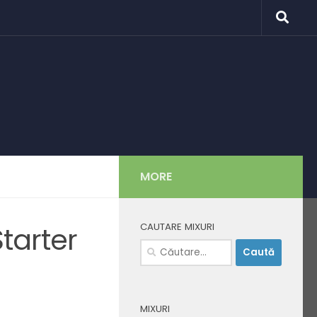
MORE
CAUTARE MIXURI
tarter
Caută
după:
MIXURI