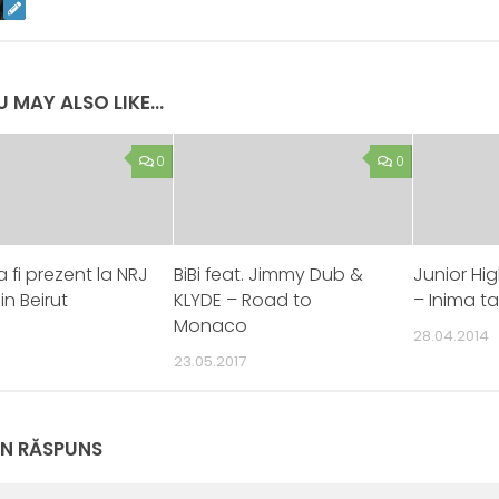
 MAY ALSO LIKE...
0
0
 fi prezent la NRJ
BiBi feat. Jimmy Dub &
Junior Hig
in Beirut
KLYDE – Road to
– Inima ta
Monaco
28.04.2014
23.05.2017
UN RĂSPUNS