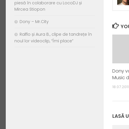
piesă în colaborare cu LocoDJ și
Mircea Stiopon
Dony – Mr.City
YOU
Ralflo și Aura B., clipe de tandrețe în
noul lor videoclip, “Îmi place”
Dony va
Music d
18.07.2011
LASĂ 