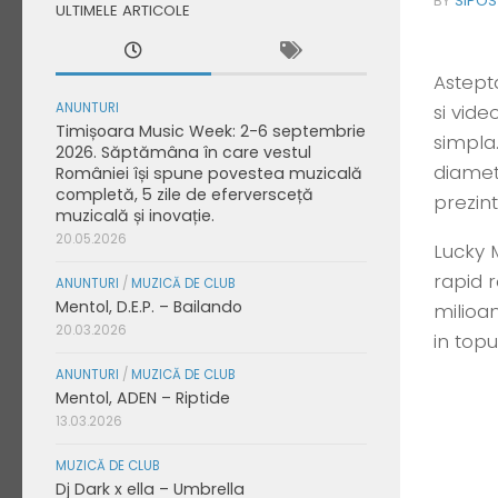
BY
SIPO
ULTIMELE ARTICOLE
Astepta
ANUNTURI
si vide
Timișoara Music Week: 2-6 septembrie
simpla
2026. Săptămâna în care vestul
diamete
României își spune povestea muzicală
completă, 5 zile de eferversceță
prezint
muzicală și inovație.
20.05.2026
Lucky M
rapid 
ANUNTURI
/
MUZICĂ DE CLUB
Mentol, D.E.P. – Bailando
milioa
20.03.2026
in top
ANUNTURI
/
MUZICĂ DE CLUB
Mentol, ADEN – Riptide
13.03.2026
MUZICĂ DE CLUB
Dj Dark x ella – Umbrella