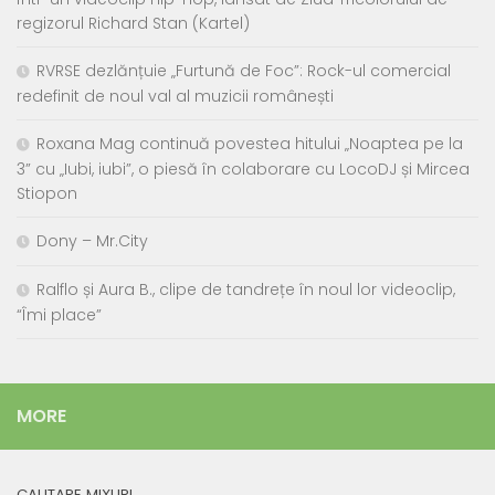
regizorul Richard Stan (Kartel)
RVRSE dezlănțuie „Furtună de Foc”: Rock-ul comercial
redefinit de noul val al muzicii românești
Roxana Mag continuă povestea hitului „Noaptea pe la
3” cu „Iubi, iubi”, o piesă în colaborare cu LocoDJ și Mircea
Stiopon
Dony – Mr.City
Ralflo și Aura B., clipe de tandrețe în noul lor videoclip,
“Îmi place”
MORE
CAUTARE MIXURI