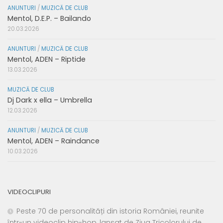
ANUNTURI
/
MUZICĂ DE CLUB
Mentol, D.E.P. – Bailando
20.03.2026
ANUNTURI
/
MUZICĂ DE CLUB
Mentol, ADEN – Riptide
13.03.2026
MUZICĂ DE CLUB
Dj Dark x ella – Umbrella
12.03.2026
ANUNTURI
/
MUZICĂ DE CLUB
Mentol, ADEN – Raindance
10.03.2026
VIDEOCLIPURI
Peste 70 de personalități din istoria României, reunite
într-un videoclip hip-hop, lansat de Ziua Tricolorului de