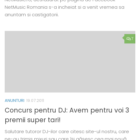
NetMusic Romania s-a incheiat si a venit vremea sa
anuntam si castigatorii.
7
ANUNTURI
19.07.2011
Concurs pentru DJ: Avem pentru voi 3
premii super tari!
Salutare tutoror DJ-ilor care citesc site-ul nostru, care
ne-au trimis mixuri sau care își găsesc cea mai nouă